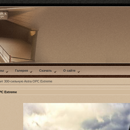
ры
Галерея
Скачать
О сайте
вит 300-сильную Astra OPC Extreme
PC Extreme