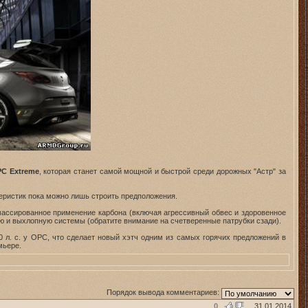
PC Extreme
, которая станет самой мощной и быстрой среди дорожных "Астр" за
теристик пока можно лишь строить предположения.
 массированное применение карбона (включая агрессивный обвес и здоровенное
ю и выхлопную системы (обратите внимание на счетверенные патрубки сзади).
 л. с. у OPC, что сделает новый хэтч одним из самых горячих предложений в
мьере.
Порядок вывода комментариев:
0
31.01.2014