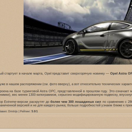
ый стартует в начале марта, Opel представит сверхгорячую новинку —
Opel Astra O
уже в нашем распоряжении (см. фото вверху), а вот относительно технических харак
роена на базе туринговой Astra OPC, представленной в прошлом году. Это означает
снимке), вес менее 1300 килограммов, серьезно модифицированную подвеску, впускну
ор Extreme-версии раскрутят до
более чем 300 лошадиных сил
по сравнению с 280
граниченной версией и не для каждого рынка; больше подробностей узнаем ближе к пре
бавил:
Dmitrijs
| Рейтинг:
5.0
/
1