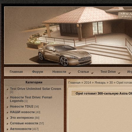
w
Главная
Форум
Новости
Статьи
Test Drive
Иг
Категории
Главная
»
2014
»
Январь
»
30
» Opel гото
Test Drive Unlimited Solar Crown
[1]
Opel готовит 300-сильную Astra O
Новости Test Drive: Ferrari
Legends
[1]
Новости TDU2
[34]
НАШИ новости
[43]
Это интересно
[84]
Сетевые новости
[57]
Автоновости
[417]