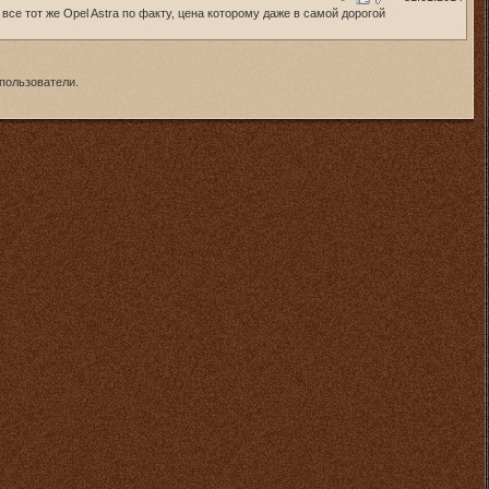
о все тот же Opel Astra по факту, цена которому даже в самой дорогой
пользователи.