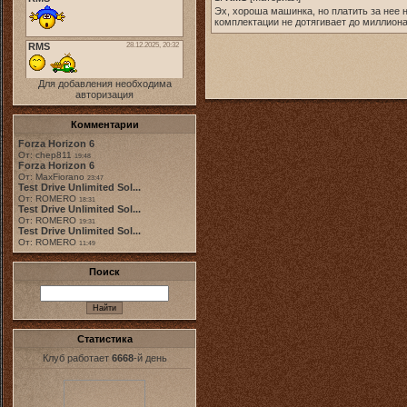
Эх, хороша машинка, но платить за нее на
комплектации не дотягивает до миллиона,
Для добавления необходима
авторизация
Комментарии
Forza Horizon 6
От: chep811
19:48
Forza Horizon 6
От: MaxFiorano
23:47
Test Drive Unlimited Sol...
От: ROMERO
18:31
Test Drive Unlimited Sol...
От: ROMERO
19:31
Test Drive Unlimited Sol...
От: ROMERO
11:49
Поиск
Статистика
Клуб работает
6668
-й день