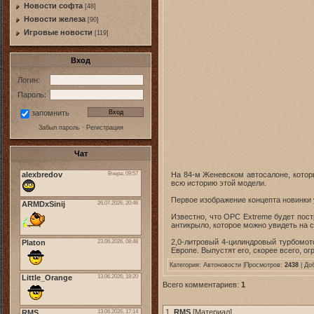
Новости софта
[48]
Новоcти железа
[90]
Игровые новости
[119]
Вход
Логин:
Пароль:
запомнить
Забыл пароль
·
Регистрация
Чат
На 84-м Женевском автосалоне, котор
всю историю этой модели.
Первое изображение концепта новинки 
Известно, что OPC Extreme будет пост
антикрыло, которое можно увидеть на 
2,0-литровый 4-цилиндровый турбомот
Европе. Выпустят его, скорее всего, о
Категория:
Автоновости
|Просмотров:
2438
| До
Всего комментариев:
1
1.
RMS
[
Материал
]