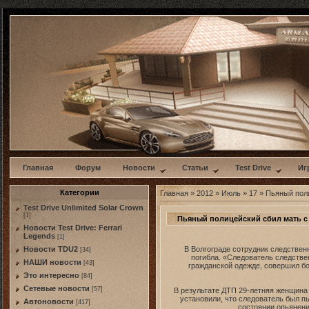
w
Главная
Форум
Новости
Статьи
Test Drive
Иг
Категории
Главная
»
2012
»
Июль
»
17
» Пьяный поли
Test Drive Unlimited Solar Crown
[1]
Пьяный полицейский сбил мать с 
Новости Test Drive: Ferrari
Legends
[1]
В Волгограде сотрудник следствен
Новости TDU2
[34]
погибла. «Следователь следстве
НАШИ новости
[43]
гражданской одежде, совершил бо
Это интересно
[84]
Сетевые новости
[57]
В результате ДТП 29-летняя женщина 
установили, что следователь был 
Автоновости
[417]
состоянии опьянени