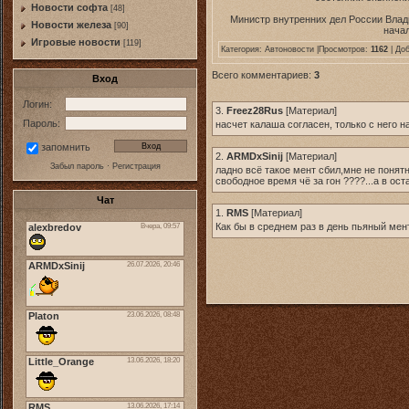
Новости софта
[48]
Министр внутренних дел России Влад
Новоcти железа
[90]
начал
Игровые новости
[119]
Категория:
Автоновости
|Просмотров:
1162
| До
Всего комментариев:
3
Вход
Логин:
3.
Freez28Rus
[
Материал
]
Пароль:
насчет калаша согласен, только с него н
запомнить
2.
ARMDxSinij
[
Материал
]
Забыл пароль
·
Регистрация
ладно всё такое мент сбил,мне не понятн
свободное время чё за гон ????...а в ос
Чат
1.
RMS
[
Материал
]
Как бы в среднем раз в день пьяный мент 