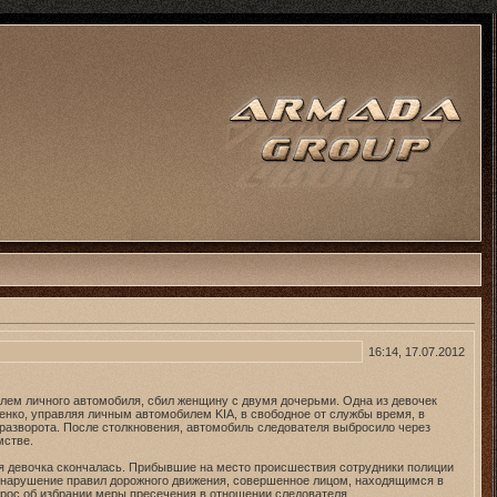
16:14, 17.07.2012
улем личного автомобиля, сбил женщину с двумя дочерьми. Одна из девочек
енко, управляя личным автомобилем KIA, в свободное от службы время, в
разворота. После столкновения, автомобиль следователя выбросило через
мстве.
ршая девочка скончалась. Прибывшие на место происшествия сотрудники полиции
т нарушение правил дорожного движения, совершенное лицом, находящимся в
рос об избрании меры пресечения в отношении следователя.