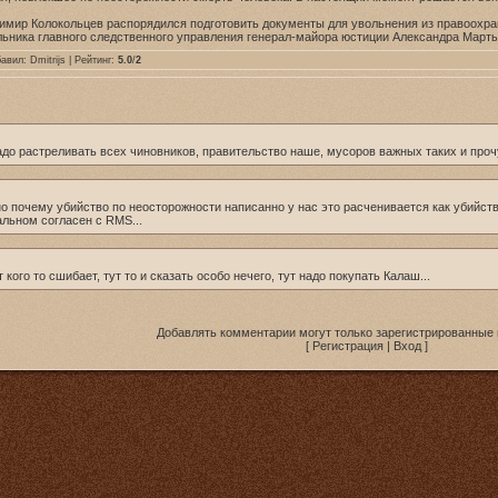
имир Колокольцев распорядился подготовить документы для увольнения из правоохра
ьника главного следственного управления генерал-майора юстиции Александра Мартын
бавил:
Dmitrijs
| Рейтинг:
5.0
/
2
адо растреливать всех чиновников, правительство наше, мусоров важных таких и прочую
о почему убийство по неосторожности написанно у нас это расченивается как убийство
тальном согласен с RMS...
кого то сшибает, тут то и сказать особо нечего, тут надо покупать Калаш...
Добавлять комментарии могут только зарегистрированные 
[
Регистрация
|
Вход
]