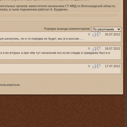
нительных органов заместителя начальника ГУ МВД по Волгоградской области,
ова, в чьем подчинении работал А. Бурденко.
Порядок вывода комментариев:
0
20.07.2012
 шелупонь, но и то порядка не будет, мы ж в россии......
0
18.07.2012
 и во вторых а при чём тут начальник его если следак в гражданке был и в
0
17.07.2012
пользователи.