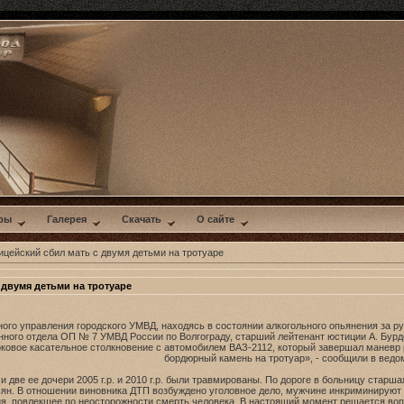
ры
Галерея
Скачать
О сайте
цейский сбил мать с двумя детьми на тротуаре
двумя детьми на тротуаре
ного управления городского УМВД, находясь в состоянии алкогольного опьянения за р
нного отдела ОП № 7 УМВД России по Волгограду, старший лейтенант юстиции А. Бурд
ковое касательное столкновение с автомобилем ВАЗ-2112, который завершал маневр 
бордюрный камень на тротуар», - сообщили в ведо
и две ее дочери 2005 г.р. и 2010 г.р. были травмированы. По дороге в больницу ста
пьян. В отношении виновника ДТП возбуждено уголовное дело, мужчине инкриминирую
я, повлекшее по неосторожности смерть человека. В настоящий момент решается воп