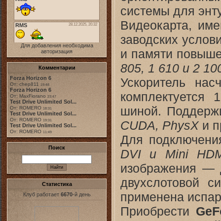
системы для энт
Видеокарта, им
заводских услов
Для добавления необходима
и памяти повыш
авторизация
805, 1 610 и 2 1
Комментарии
Forza Horizon 6
Ускоритель нас
От: chep811
19:48
Forza Horizon 6
комплектуется
От: MaxFiorano
23:47
Test Drive Unlimited Sol...
шиной. Поддерж
От: ROMERO
18:31
Test Drive Unlimited Sol...
От: ROMERO
CUDA, PhysX
и п
19:31
Test Drive Unlimited Sol...
От: ROMERO
11:49
Для подключени
Поиск
DVI и Mini HD
изображения — 
двухслотовой с
Статистика
применена испар
Клуб работает
6670
-й день
Приобрести
GeF