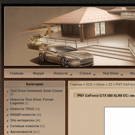
w
Главная
Форум
Новости
Статьи
Test Drive
Иг
Категории
Главная
»
2011
»
Июль
»
22
» PNY GeForc
Test Drive Unlimited Solar Crown
[1]
PNY GeForce GTX 580 XLR8 OC: м
Новости Test Drive: Ferrari
Legends
[1]
Новости TDU2
[34]
НАШИ новости
[43]
Это интересно
[84]
Сетевые новости
[57]
Автоновости
[417]