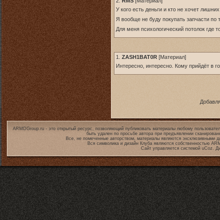
2.
RMS
[
Материал
]
У кого есть деньги и кто не хочет лишни
Я вообще не буду покупать запчасти по
Для меня психологический потолок где т
1.
ZASH1BAT0R
[
Материал
]
Интересно, интересно. Кому прийдёт в г
Добавля
ARMDGroup.ru - это открытый ресурс, позволяющий публиковать материалы любому пользовател
быть удален по просьбе автора при предъявлении сканирован
Все, не помеченные авторством, материалы являются эксклюзивными дл
Вся символика и дизайн Клуба являются собственностью
ARM
Сайт управляется системой
uCoz
. Д