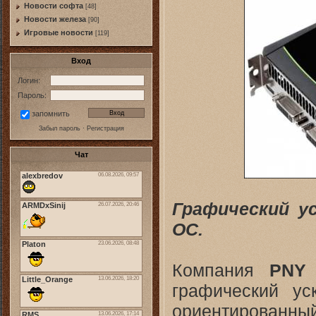
Новости софта
[48]
Новоcти железа
[90]
Игровые новости
[119]
Вход
Логин:
Пароль:
запомнить
Забыл пароль
·
Регистрация
Чат
Графический у
OC.
Компания
PNY 
графический у
ориентированны