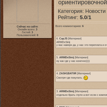
ориентировочной
Категория:
Новоcти
Рейтинг:
5.0
/
1
Всего комментариев:
6
Сейчас на сайте
:
Онлайн всего:
3
Гостей:
3
Пользователей:
0
6.
CapJS
[
Материал
]
ARMDxSinij
у вас наверн да, у нас это переплата и 
5.
ARMDxSinij
[
Материал
]
ну как где у нас конечно))))
4.
ZASH1BAT0R
[
Материал
]
Смотря где покупать.
3.
ARMDxSinij
[
Материал
]
отдельно брать глупо а вот если с комп