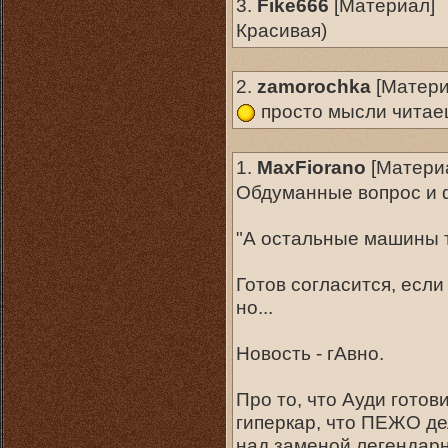
3.
Fike666
[
Материал
]
Красивая)
2.
zamorochka
[
Матер
просто мысли читае
1.
MaxFiorano
[
Матери
Обдуманные вопрос и 
"А остальные машины т
Готов согласится, если
но...
Новость - гАвно.
Про то, что Ауди гото
гиперкар, что ПЕЖО д
над заменой легендарно