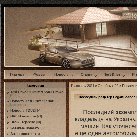
w
Главная
Форум
Новости
Статьи
Test Drive
Иг
Категории
Главная
»
2011
»
Октябрь
»
22
» Последни
Test Drive Unlimited Solar Crown
[1]
Последний родстер Pagani Zonda 
Новости Test Drive: Ferrari
Legends
[1]
Последний экземпл
Новости TDU2
[34]
НАШИ новости
[43]
владельцу на Украину
Это интересно
[84]
машин. Как уточняет
Сетевые новости
[57]
еще один автомобиль
Автоновости
[417]