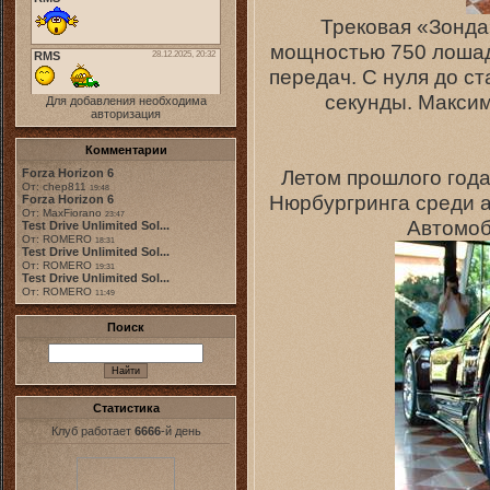
Трековая «Зонд
мощностью 750 лошад
передач. С нуля до ст
секунды. Максим
Для добавления необходима
авторизация
Комментарии
Летом прошлого года
Forza Horizon 6
От: chep811
19:48
Нюрбургринга среди 
Forza Horizon 6
От: MaxFiorano
23:47
Автомоб
Test Drive Unlimited Sol...
От: ROMERO
18:31
Test Drive Unlimited Sol...
От: ROMERO
19:31
Test Drive Unlimited Sol...
От: ROMERO
11:49
Поиск
Статистика
Клуб работает
6666
-й день