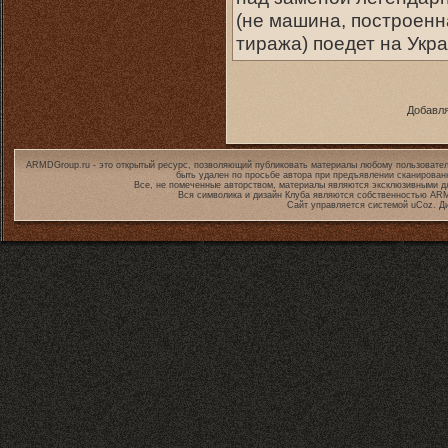
(не машина, построенна
тиража) поедет на Укра
Добавля
ARMDGroup.ru - это открытый ресурс, позволяющий публиковать материалы любому пользовател
быть удален по просьбе автора при предъявлении сканирован
Все, не помеченные авторством, материалы являются эксклюзивными дл
Вся символика и дизайн Клуба являются собственностью
ARM
Сайт управляется системой
uCoz
. Д