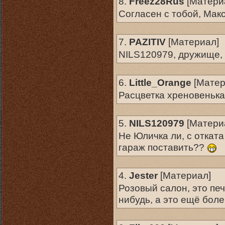
8.
Freez28Rus
[
Матери
Согласен с тобой, Макс
7.
PAZITIV
[
Материал
]
NILS120979, дружище,
6.
Little_Orange
[
Матер
Расцветка хреновеньк
5.
NILS120979
[
Матери
Не Юличка ли, с откат
гараж поставить??
4.
Jester
[
Материал
]
Розовый салон, это печ
нибудь, а это ещё боле