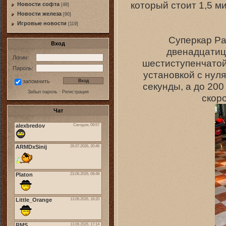
который стоит 1,5 м
Новости софта
[48]
Новоcти железа
[90]
Игровые новости
[119]
Суперкар Pa
Вход
двенадцатиц
Логин:
шестиступенчатой
Пароль:
установкой с нуля
запомнить
секунды, а до 200
Забыл пароль
·
Регистрация
скор
Чат