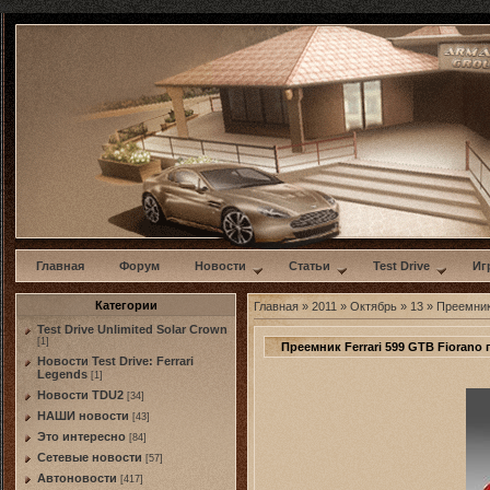
w
Главная
Форум
Новости
Статьи
Test Drive
Иг
Категории
Главная
»
2011
»
Октябрь
»
13
» Преемник
Test Drive Unlimited Solar Crown
[1]
Преемник Ferrari 599 GTB Fiorano
Новости Test Drive: Ferrari
Legends
[1]
Новости TDU2
[34]
НАШИ новости
[43]
Это интересно
[84]
Сетевые новости
[57]
Автоновости
[417]