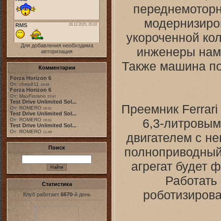
переднемоторн
модернизиров
укороченной кол
Для добавления необходима
инженеры нам
авторизация
Также машина по
Комментарии
Forza Horizon 6
От: chep811
19:48
Forza Horizon 6
От: MaxFiorano
23:47
Test Drive Unlimited Sol...
Преемник Ferrari
От: ROMERO
18:31
Test Drive Unlimited Sol...
6,3-литровы
От: ROMERO
19:31
Test Drive Unlimited Sol...
От: ROMERO
11:49
двигателем с н
Поиск
полноприводный 
агрегат будет 
Работать 
Статистика
роботизирова
Клуб работает
6670
-й день