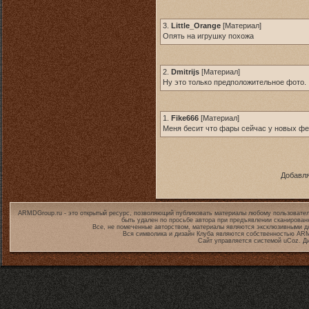
3.
Little_Orange
[
Материал
]
Опять на игрушку похожа
2.
Dmitrijs
[
Материал
]
Ну это только предположительное фото.
1.
Fike666
[
Материал
]
Меня бесит что фары сейчас у новых фер
Добавля
ARMDGroup.ru - это открытый ресурс, позволяющий публиковать материалы любому пользовател
быть удален по просьбе автора при предъявлении сканирован
Все, не помеченные авторством, материалы являются эксклюзивными дл
Вся символика и дизайн Клуба являются собственностью
ARM
Сайт управляется системой
uCoz
. Д