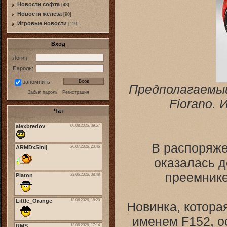
Новости софта
[48]
Новоcти железа
[90]
Игровые новости
[119]
Вход
Логин:
Пароль:
запомнить
Предполагаемый
Забыл пароль
·
Регистрация
Fiorano.
Чат
В распоряже
оказалась 
преемнике
Новинка, котора
именем F152, о