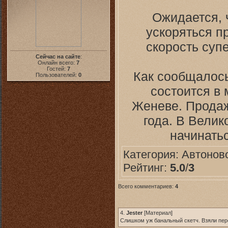
Ожидается, 
ускоряться п
скорость супе
Сейчас на сайте
:
Онлайн всего:
7
Гостей:
7
Как сообщалось
Пользователей:
0
состоится в
Женеве. Продаж
года. В Вели
начинатьс
Категория:
Автонов
Рейтинг:
5.0
/
3
Всего комментариев:
4
4.
Jester
[
Материал
]
Слишком уж банальный скетч. Взяли пере