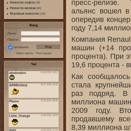
пресс-релизе.
Новости софта
[48]
Новоcти железа
альянс вошел в 
[90]
Игровые новости
[119]
опередив концер
Вход
году 7,14 милли
Логин:
Компания Renaul
Пароль:
машин (+14 проц
запомнить
Забыл пароль
·
Регистрация
процента). При 
19,6 процента - 
Чат
Как сообщалось
стала крупнейш
раз подряд. В
миллиона машин,
2009 году. Вт
продавшему все
8,39 миллиона шт