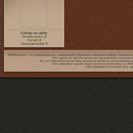
Сейчас на сайте
:
Онлайн всего:
2
Гостей:
2
Пользователей:
0
ARMDGroup.ru - это открытый ресурс, позволяющий публиковать материалы любому пользовател
быть удален по просьбе автора при предъявлении сканирован
Все, не помеченные авторством, материалы являются эксклюзивными дл
Вся символика и дизайн Клуба являются собственностью
ARM
Сайт управляется системой
uCoz
. Д