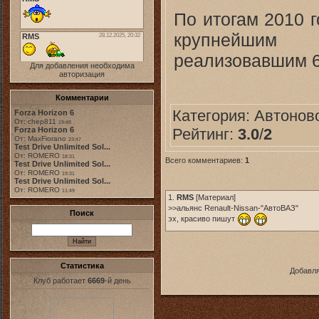
По итогам 2010 г
крупнейшим 
реализовавшим 6
Для добавления необходима
авторизация
Комментарии
Категория:
Автонов
Forza Horizon 6
От: chep811
19:48
Рейтинг:
3.0
/
2
Forza Horizon 6
От: MaxFiorano
23:47
Test Drive Unlimited Sol...
От: ROMERO
18:31
Всего комментариев:
1
Test Drive Unlimited Sol...
От: ROMERO
19:31
Test Drive Unlimited Sol...
От: ROMERO
11:49
1.
RMS
[
Материал
]
>>альянс Renault-Nissan-"АвтоВАЗ"
Поиск
эх, красиво пишут
Статистика
Добавля
Клуб работает
6669
-й день