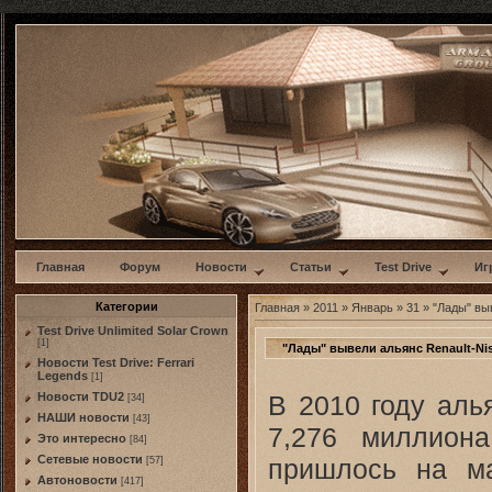
w
Главная
Форум
Новости
Статьи
Test Drive
Иг
Категории
Главная
»
2011
»
Январь
»
31
» "Лады" вы
Test Drive Unlimited Solar Crown
[1]
"Лады" вывели альянс Renault-Ni
Новости Test Drive: Ferrari
Legends
[1]
В 2010 году аль
Новости TDU2
[34]
НАШИ новости
[43]
7,276 миллион
Это интересно
[84]
Сетевые новости
пришлось на м
[57]
Автоновости
[417]