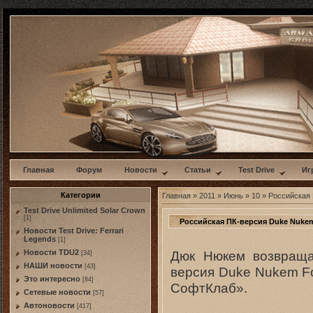
w
Главная
Форум
Новости
Статьи
Test Drive
Иг
Категории
Главная
»
2011
»
Июнь
»
10
» Российская 
Test Drive Unlimited Solar Crown
[1]
Российская ПК-версия Duke Nukem
Новости Test Drive: Ferrari
Legends
[1]
Дюк Нюкем возвращае
Новости TDU2
[34]
НАШИ новости
[43]
версия Duke Nukem Fo
Это интересно
[84]
СофтКлаб».
Сетевые новости
[57]
Автоновости
[417]