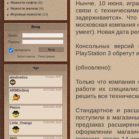
Нынче, 10 июня, игр
Новости софта
[48]
Новоcти железа
связи с техническим
[90]
Игровые новости
[119]
задерживается». Что
московская компания 
Вход
умеет). Новая дата рел
Логин:
Пароль:
Консольных версий 
запомнить
PlayStation 3 обретут 
Забыл пароль
·
Регистрация
(обновлено):
Чат
Только что компания
работе их специали
решить все техническ
Стандартное и расш
поступили в магазины
предзаказ расширенн
оформлении магази
вовремя, после 14 ию