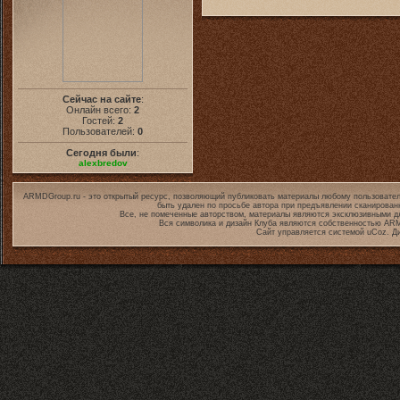
Сейчас на сайте
:
Онлайн всего:
2
Гостей:
2
Пользователей:
0
Сегодня были
:
alexbredov
ARMDGroup.ru - это открытый ресурс, позволяющий публиковать материалы любому пользовател
быть удален по просьбе автора при предъявлении сканирован
Все, не помеченные авторством, материалы являются эксклюзивными дл
Вся символика и дизайн Клуба являются собственностью
ARM
Сайт управляется системой
uCoz
. Д