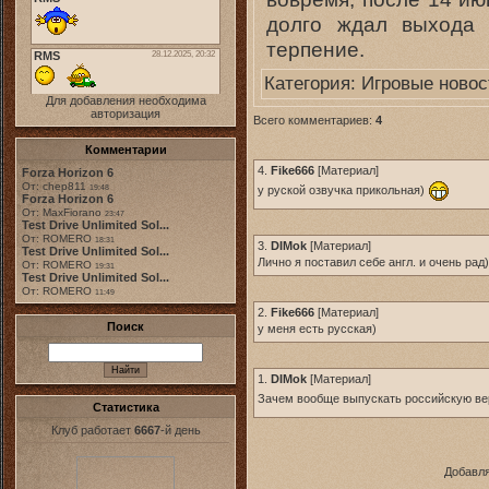
долго ждал выхода 
терпение.
Категория:
Игровые новос
Для добавления необходима
авторизация
Всего комментариев:
4
Комментарии
4.
Fike666
[
Материал
]
Forza Horizon 6
От: chep811
19:48
у руской озвучка прикольная)
Forza Horizon 6
От: MaxFiorano
23:47
Test Drive Unlimited Sol...
От: ROMERO
18:31
3.
DIMok
[
Материал
]
Test Drive Unlimited Sol...
Лично я поставил себе англ. и очень рад)
От: ROMERO
19:31
Test Drive Unlimited Sol...
От: ROMERO
11:49
2.
Fike666
[
Материал
]
Поиск
у меня есть русская)
1.
DIMok
[
Материал
]
Зачем вообще выпускать российскую в
Статистика
Клуб работает
6667
-й день
Добавля