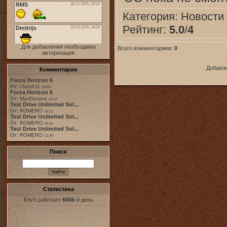
Категория:
Новости
Рейтинг:
5.0
/
4
Для добавления необходима
Всего комментариев:
0
авторизация
Добавля
Комментарии
Forza Horizon 6
От: chep811
19:48
Forza Horizon 6
От: MaxFiorano
23:47
Test Drive Unlimited Sol...
От: ROMERO
18:31
Test Drive Unlimited Sol...
От: ROMERO
19:31
Test Drive Unlimited Sol...
От: ROMERO
11:49
Поиск
Статистика
Клуб работает
6666
-й день