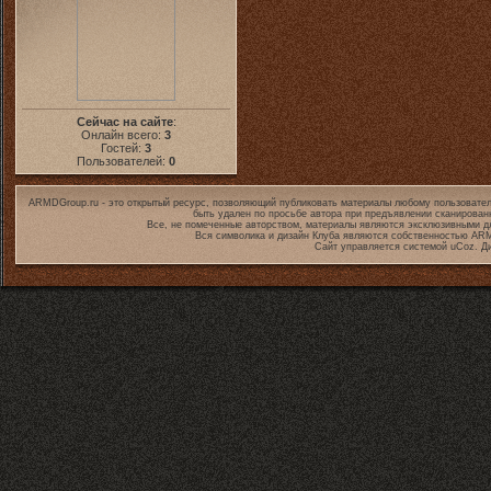
Сейчас на сайте
:
Онлайн всего:
3
Гостей:
3
Пользователей:
0
ARMDGroup.ru - это открытый ресурс, позволяющий публиковать материалы любому пользовател
быть удален по просьбе автора при предъявлении сканирован
Все, не помеченные авторством, материалы являются эксклюзивными дл
Вся символика и дизайн Клуба являются собственностью
ARM
Сайт управляется системой
uCoz
. Д