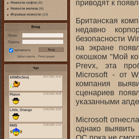
приводят к появл
Новости софта
[48]
Новоcти железа
[90]
Игровые новости
[119]
Британская комп
Вход
недавно корпо
Логин:
безопасности Wi
Пароль:
на экране появ
запомнить
окошком "Мой ко
Забыл пароль
·
Регистрация
Prevx, эта пр
Чат
Microsoft - от 
компания выяв
сценариев появ
указанными апде
Microsoft отнесл
однако выявить 
ОС пока не смогл