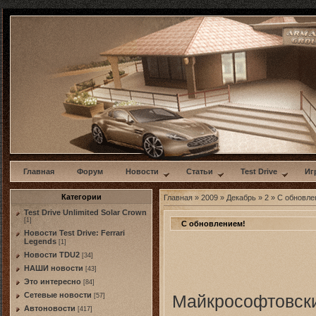
w
Главная
Форум
Новости
Статьи
Test Drive
Иг
Категории
Главная
»
2009
»
Декабрь
»
2
» С обновле
Test Drive Unlimited Solar Crown
[1]
С обновлением!
Новости Test Drive: Ferrari
Legends
[1]
Новости TDU2
[34]
НАШИ новости
[43]
Это интересно
[84]
Сетевые новости
Майкрософтовс
[57]
Автоновости
[417]