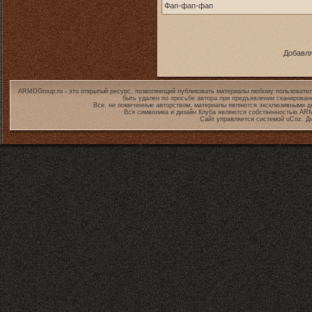
Фап-фап-фап
Добавля
ARMDGroup.ru - это открытый ресурс, позволяющий публиковать материалы любому пользовател
быть удален по просьбе автора при предъявлении сканирован
Все, не помеченные авторством, материалы являются эксклюзивными дл
Вся символика и дизайн Клуба являются собственностью
ARM
Сайт управляется системой
uCoz
. Д