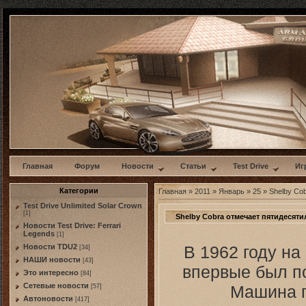
w
Главная
Форум
Новости
Статьи
Test Drive
Иг
Категории
Главная
»
2011
»
Январь
»
25
» Shelby Co
Test Drive Unlimited Solar Crown
[1]
Shelby Cobra отмечает пятидесят
Новости Test Drive: Ferrari
Legends
[1]
В 1962 году н
Новости TDU2
[34]
НАШИ новости
[43]
впервые был по
Это интересно
[84]
Сетевые новости
Машина 
[57]
Автоновости
[417]