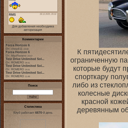
Для добавления необходима
авторизация
Комментарии
Forza Horizon 6
От: chep811
К пятидесятил
19:48
Forza Horizon 6
От: MaxFiorano
23:47
ограниченную па
Test Drive Unlimited Sol...
От: ROMERO
18:31
Test Drive Unlimited Sol...
которые будут п
От: ROMERO
19:31
Test Drive Unlimited Sol...
спорткару полу
От: ROMERO
11:49
либо из стеклоп
Поиск
колесные диск
красной кожей
Статистика
деревянным об
Клуб работает
6670
-й день