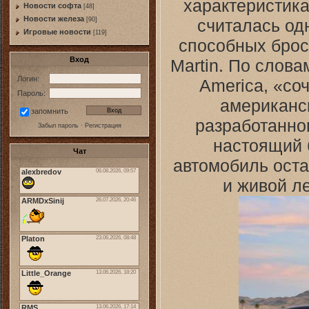
характеристика
Новости софта
[48]
Новоcти железа
считалась од
[90]
Игровые новости
[119]
способных броси
Вход
Martin. По слов
Логин:
America, «со
Пароль:
американск
запомнить
разработанног
Забыл пароль
·
Регистрация
настоящий 
Чат
автомобиль оста
и живой л