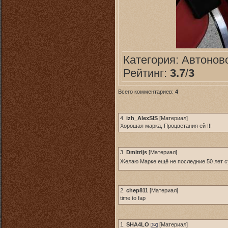
Категория:
Автонов
Рейтинг:
3.7
/
3
Всего комментариев:
4
4.
izh_AlexSIS
[
Материал
]
Хорошая марка, Процветания ей !!!
3.
Dmitrijs
[
Материал
]
Желаю Марке ещё не последние 50 лет 
2.
chep811
[
Материал
]
time to fap
1.
SHA4LO
[
Материал
]