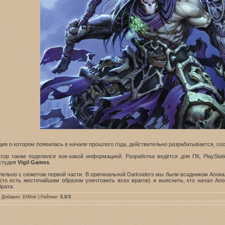
ция о котором появилась в начале прошлого года, действительно разрабатывается, с
тор также поделился кое-какой информацией. Разработка ведётся для ПК, PlayStati
 студия
Vigil Games
.
ельно с сюжетом первой части. В оригинальной Darksiders мы были всадником Апока
(то есть жесточайшим образом уничтожить всех врагов) и выяснить, кто начал Ап
брата.
 Добавил:
DIMok
| Рейтинг:
5.0
/
3