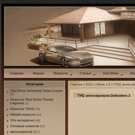
w
Главная
Форум
Новости
Статьи
Test Drive
Иг
Категории
Главная
»
2011
»
Июнь
»
2
» THQ анонсиро
Test Drive Unlimited Solar Crown
[1]
THQ анонсировала Darksiders 2
Новости Test Drive: Ferrari
Legends
[1]
Новости TDU2
[34]
НАШИ новости
[43]
Это интересно
[84]
Сетевые новости
[57]
Автоновости
[417]