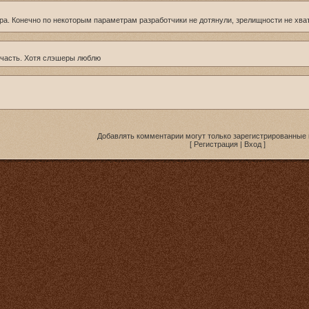
гра. Конечно по некоторым параметрам разработчики не дотянули, зрелищности не хв
ю часть. Хотя слэшеры люблю
Добавлять комментарии могут только зарегистрированные 
[
Регистрация
|
Вход
]