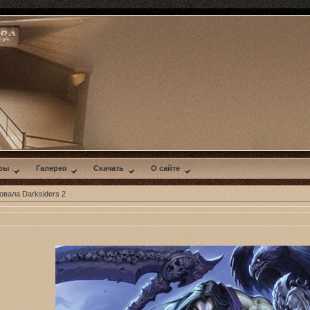
ры
Галерея
Скачать
О сайте
вала Darksiders 2