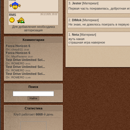
3.
Jester
[
Материал
]
Первая часть понравилась, добротная и
2.
DIMok
[
Материал
]
Не знаю, не довелось поиграть в перву
Для добавления необходима
авторизация
1.
Neta
[
Материал
]
жуть какая
Комментарии
страшная игра наверное
Forza Horizon 6
От: chep811
19:48
Forza Horizon 6
От: MaxFiorano
23:47
Test Drive Unlimited Sol...
От: ROMERO
18:31
Test Drive Unlimited Sol...
От: ROMERO
19:31
Test Drive Unlimited Sol...
От: ROMERO
11:49
Поиск
Статистика
Клуб работает
6668
-й день