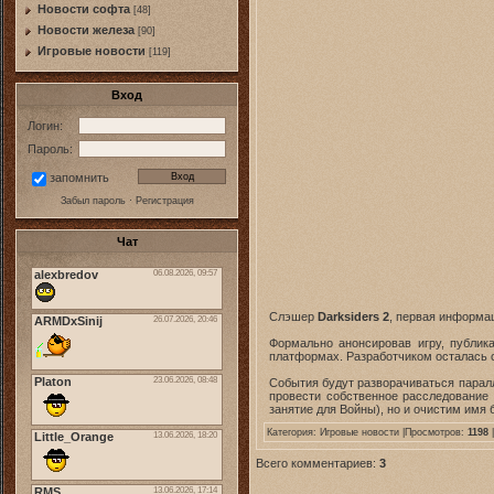
Новости софта
[48]
Новоcти железа
[90]
Игровые новости
[119]
Вход
Логин:
Пароль:
запомнить
Забыл пароль
·
Регистрация
Чат
Слэшер
Darksiders 2
, первая информа
Формально анонсировав игру, публика
платформах. Разработчиком осталась
События будут разворачиваться паралл
провести собственное расследование 
занятие для Войны), но и очистим имя 
Категория:
Игровые новости
|Просмотров:
1198
|
Всего комментариев:
3