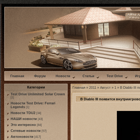
w
Главная
Форум
Новости
Статьи
Test Drive
Иг
Категории
Главная
»
2011
»
Август
»
1
» В Diablo III
Test Drive Unlimited Solar Crown
[1]
В Diablo III появится внутриигров
Новости Test Drive: Ferrari
Legends
[1]
Новости TDU2
[34]
НАШИ новости
[43]
Это интересно
[84]
Сетевые новости
[57]
Автоновости
[417]