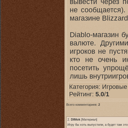
вывести через п
не сообщается).
магазине Blizzard
Diablo-магазин б
валюте. Другими
игроков не пуст
кто не очень и
посетить упрощё
лишь внутриигров
Категория:
Игровые
Рейтинг:
5.0
/
1
Всего комментариев:
2
2.
DIMok
[
Материал
]
Игру бы хоть выпустили, а будет там это