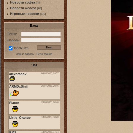
Новости софта
[48]
Новоcти железа
[90]
Игровые новости
[119]
Вход
Логин:
Пароль:
запомнить
Забыл пароль
·
Регистрация
Чат