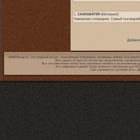
1.
ZASH1BAT0R
[
Материал
]
Наипалово очередное. Самый последний а
Добавля
ARMDGroup.ru - это открытый ресурс, позволяющий публиковать материалы любому пользовател
быть удален по просьбе автора при предъявлении сканирован
Все, не помеченные авторством, материалы являются эксклюзивными дл
Вся символика и дизайн Клуба являются собственностью
ARM
Сайт управляется системой
uCoz
. Д