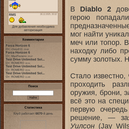
В
Diablo 2
дово
герою попадал
предназначенные
Для добавления необходима
авторизация
мог найти уника
Комментарии
меч или топор. 
Forza Horizon 6
находку либо пр
От: chep811
19:48
Forza Horizon 6
От: MaxFiorano
сумму золотых. 
23:47
Test Drive Unlimited Sol...
От: ROMERO
18:31
Test Drive Unlimited Sol...
От: ROMERO
19:31
Test Drive Unlimited Sol...
Стало известно,
От: ROMERO
11:49
проходить раз
Поиск
оружия, брони, э
всё это на спец
первую очередь
Статистика
Клуб работает
6670
-й день
решение, — за
Уилсон
(Jay Wil