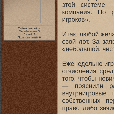
этой системе 
компания. Но 
игроков».
Сейчас на сайте
:
Онлайн всего:
3
Итак, любой жел
Гостей:
3
Пользователей:
0
свой лот. За за
«небольшой, чис
Еженедельно игр
отчисления сред
того, чтобы нови
— пояснили ра
внутриигровые 
собственных пе
право либо зачис