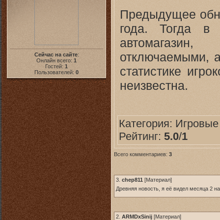
Предыдущее обн
года. Тогда в
автомагазин
отключаемыми, а
Сейчас на сайте
:
Онлайн всего:
1
Гостей:
1
статистике игро
Пользователей:
0
неизвестна.
Категория:
Игровые
Рейтинг:
5.0
/
1
Всего комментариев:
3
3.
chep811
[
Материал
]
Древняя новость, я её видел месяца 2 на
2.
ARMDxSinij
[
Материал
]