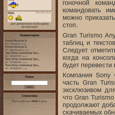
гоночной кома
командовать им
можно приказать
стоп.
Для добавления необходима
авторизация
Gran Turismo An
Комментарии
таблиц и тексто
Forza Horizon 6
От: chep811
19:48
Forza Horizon 6
Следует отметит
От: MaxFiorano
23:47
Test Drive Unlimited Sol...
когда на консол
От: ROMERO
18:31
Test Drive Unlimited Sol...
От: ROMERO
будет перевести 
19:31
Test Drive Unlimited Sol...
От: ROMERO
11:49
Компания Sony C
Поиск
часть Gran Turi
эксклюзивом для
что Gran Turismo
Статистика
Клуб работает
6668
-й день
продолжают доба
скачиваемых обн