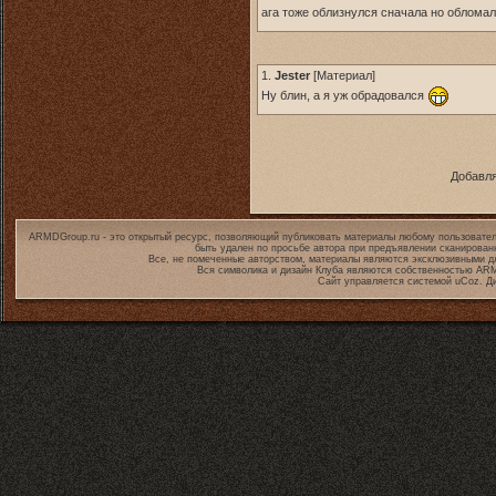
ага тоже облизнулся сначала но облома
1.
Jester
[
Материал
]
Ну блин, а я уж обрадовался
Добавля
ARMDGroup.ru - это открытый ресурс, позволяющий публиковать материалы любому пользовател
быть удален по просьбе автора при предъявлении сканирован
Все, не помеченные авторством, материалы являются эксклюзивными дл
Вся символика и дизайн Клуба являются собственностью
ARM
Сайт управляется системой
uCoz
. Д