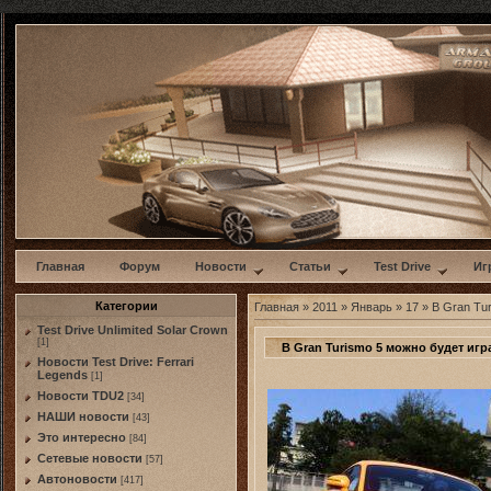
w
Главная
Форум
Новости
Статьи
Test Drive
Иг
Категории
Главная
»
2011
»
Январь
»
17
» В Gran Tu
Test Drive Unlimited Solar Crown
[1]
В Gran Turismo 5 можно будет иг
Новости Test Drive: Ferrari
Legends
[1]
Новости TDU2
[34]
НАШИ новости
[43]
Это интересно
[84]
Сетевые новости
[57]
Автоновости
[417]