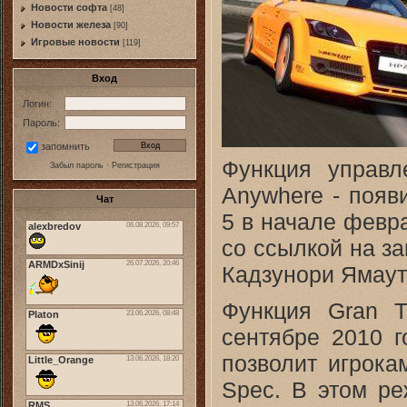
Новости софта
[48]
Новоcти железа
[90]
Игровые новости
[119]
Вход
Логин:
Пароль:
запомнить
Функция управл
Забыл пароль
·
Регистрация
Anywhere - появ
Чат
5 в начале февр
со ссылкой на за
Кадзунори Ямаут
Функция Gran T
сентябре 2010 
позволит игрока
Spec. В этом ре