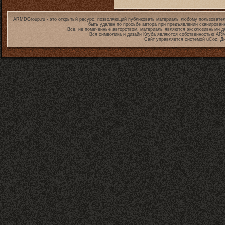
ARMDGroup.ru - это открытый ресурс, позволяющий публиковать материалы любому пользовател
быть удален по просьбе автора при предъявлении сканирован
Все, не помеченные авторством, материалы являются эксклюзивными дл
Вся символика и дизайн Клуба являются собственностью
ARM
Сайт управляется системой
uCoz
. Д