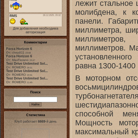
лежит стальное 
молибдена, к к
панели. Габари
миллиметра, ши
Для добавления необходима
авторизация
миллиметров,
Комментарии
миллиметров. Ма
Forza Horizon 6
От: chep811
19:48
установленного
Forza Horizon 6
От: MaxFiorano
23:47
равна 1300-1400
Test Drive Unlimited Sol...
От: ROMERO
18:31
Test Drive Unlimited Sol...
От: ROMERO
В моторном отс
19:31
Test Drive Unlimited Sol...
От: ROMERO
11:49
восьмицили
Поиск
турбонагнетат
шестидиапазонн
способной мен
Статистика
Мощность мото
Клуб работает
6669
-й день
максимальный кр