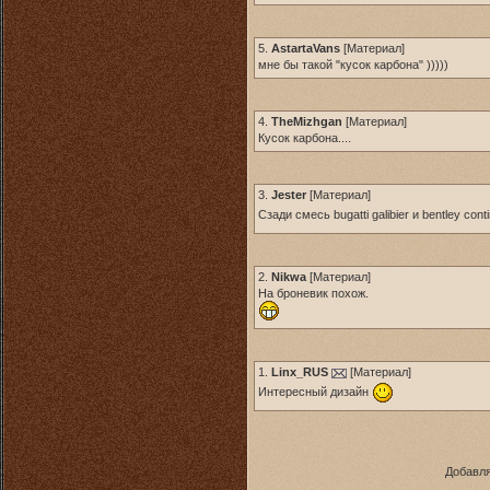
5.
AstartaVans
[
Материал
]
мне бы такой "кусок карбона" )))))
4.
TheMizhgan
[
Материал
]
Кусок карбона....
3.
Jester
[
Материал
]
Сзади смесь bugatti galibier и bentley co
2.
Nikwa
[
Материал
]
На броневик похож.
1.
Linx_RUS
[
Материал
]
Интересный дизайн
Добавля