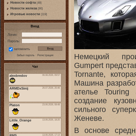
Новости софта
[48]
Новоcти железа
[90]
Игровые новости
[119]
Вход
Логин:
Пароль:
запомнить
Немецкий прои
Забыл пароль
·
Регистрация
Gumpert предста
Чат
Tornante, котор
Машина разработ
ателье Touring
создание кузо
сильного супер
Женеве.
В основе средн