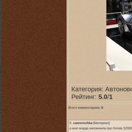
Категория:
Автонов
Рейтинг:
5.0
/
1
Всего комментариев:
6
6.
zamorochka
[
Материал
]
а мне морда напомнила про Honda S200