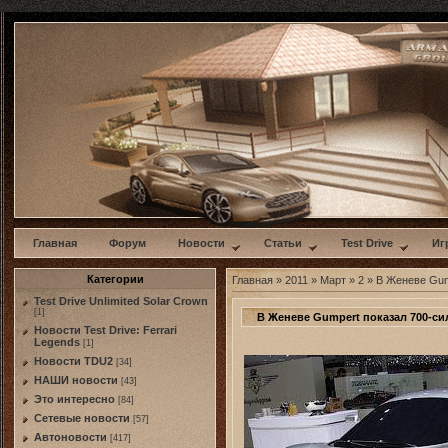
w
Главная
Форум
Новости
Статьи
Test Drive
Иг
Категории
Главная
»
2011
»
Март
»
2
» В Женеве Gum
Test Drive Unlimited Solar Crown
[1]
В Женеве Gumpert показал 700-с
Новости Test Drive: Ferrari
Legends
[1]
Новости TDU2
[34]
НАШИ новости
[43]
Это интересно
[84]
Сетевые новости
[57]
Автоновости
[417]