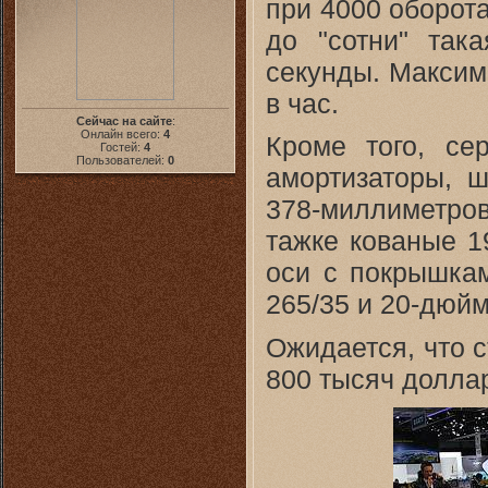
при 4000 оборот
до "сотни" так
секунды. Максим
в час.
Сейчас на сайте
:
Онлайн всего:
4
Кроме того, се
Гостей:
4
Пользователей:
0
амортизаторы, 
378-миллиметро
тажке кованые 1
оси с покрышкам
265/35 и 20-дюйм
Ожидается, что с
800 тысяч долла