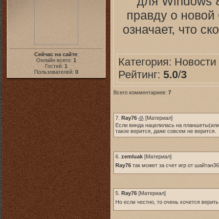
для Windows 8
правду о новой
означает, что ск
Сейчас на сайте
:
Категория:
Новости
Онлайн всего:
1
Гостей:
1
Рейтинг:
5.0
/
3
Пользователей:
0
Всего комментариев:
7
7.
Ray76
[
Материал
]
Если винда нацелилась на планшеты(или к
такое верится, даже совсем не верится.
6.
zemluak
[
Материал
]
Ray76
так может за счет игр от шайтан
5.
Ray76
[
Материал
]
Но если честно, то очень хочется верит