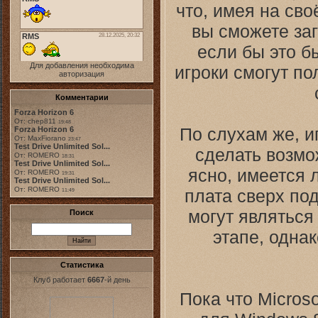
что, имея на св
вы сможете заг
если бы это б
Для добавления необходима
игроки смогут по
авторизация
Комментарии
Forza Horizon 6
От: chep811
19:48
По слухам же, и
Forza Horizon 6
От: MaxFiorano
23:47
Test Drive Unlimited Sol...
сделать возмо
От: ROMERO
18:31
Test Drive Unlimited Sol...
ясно, имеется 
От: ROMERO
19:31
Test Drive Unlimited Sol...
От: ROMERO
плата сверх по
11:49
могут являться
Поиск
этапе, одна
Статистика
Клуб работает
6667
-й день
Пока что Micros