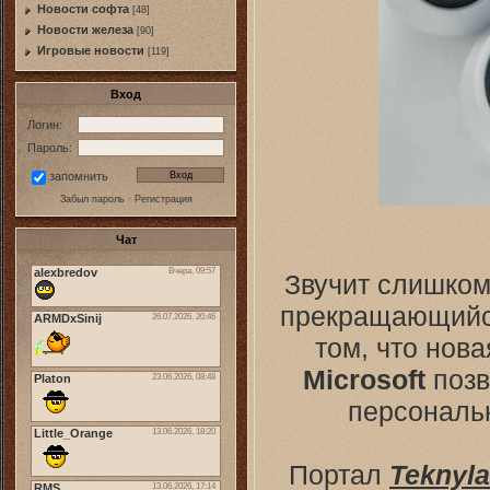
Новости софта
[48]
Новоcти железа
[90]
Игровые новости
[119]
Вход
Логин:
Пароль:
запомнить
Забыл пароль
·
Регистрация
Чат
Звучит слишком
прекращающийся
том, что нов
Microsoft
позв
персональ
Портал
Teknyla