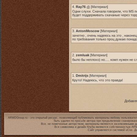
4.
Ray76
[
Материал
]
Одни слухи. Сначала говорили, что MS п
будет поддерживать скачаные через торр
3.
AntonMoscow
[
Материал
]
зачетно , очень надеюсь на это , наконец
по требования только проц думаю понад
2.
zemluak
[
Материал
]
было бы неплохо) но..... комп нужен не
1.
Dmitrijs
[
Материал
]
Круто! Надеюсь, что это правда!
Добавля
ARMDGroup.ru - это открытый ресурс, позволяющий публиковать материалы любому пользовател
быть удален по просьбе автора при предъявлении сканирован
Все, не помеченные авторством, материалы являются эксклюзивными дл
Вся символика и дизайн Клуба являются собственностью
ARM
Сайт управляется системой
uCoz
. Д