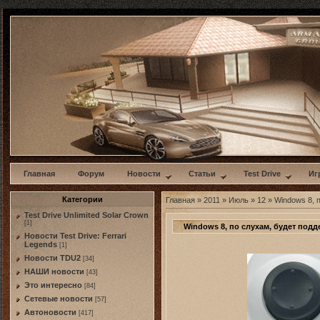
w
Главная
Форум
Новости
Статьи
Test Drive
Иг
Категории
Главная
»
2011
»
Июль
»
12
» Windows 8, 
Test Drive Unlimited Solar Crown
[1]
Windows 8, по слухам, будет под
Новости Test Drive: Ferrari
Legends
[1]
Новости TDU2
[34]
НАШИ новости
[43]
Это интересно
[84]
Сетевые новости
[57]
Автоновости
[417]