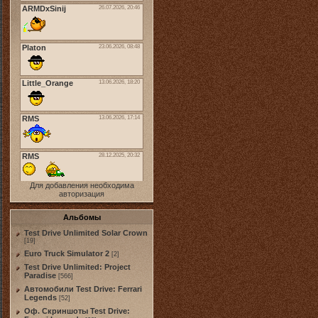
Для добавления необходима
авторизация
Альбомы
Test Drive Unlimited Solar Crown
[19]
Euro Truck Simulator 2
[2]
Test Drive Unlimited: Project
Paradise
[566]
Автомобили Test Drive: Ferrari
Legends
[52]
Оф. Скриншоты Test Drive: