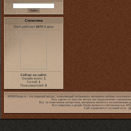
Статистика
Клуб работает
6670
-й день
Сейчас на сайте
:
Онлайн всего:
1
Гостей:
1
Пользователей:
0
ARMDGroup.ru - это открытый ресурс, позволяющий публиковать материалы любому пользовател
быть удален по просьбе автора при предъявлении сканирован
Все, не помеченные авторством, материалы являются эксклюзивными дл
Вся символика и дизайн Клуба являются собственностью
ARM
Сайт управляется системой
uCoz
. Д