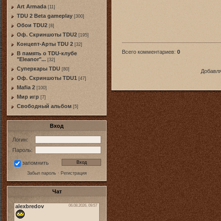
Art Armada
[11]
TDU 2 Beta gameplay
[300]
Обои TDU2
[8]
Оф. Скриншоты TDU2
[195]
Концепт-Арты TDU 2
[32]
Всего комментариев
:
0
В память о TDU-клубе
"Eleanor"...
[32]
Суперкары TDU
[80]
Добавля
Оф. Скриншоты TDU1
[47]
Mafia 2
[100]
Мир игр
[7]
Свободный альбом
[5]
Вход
Логин:
Пароль:
запомнить
Забыл пароль
·
Регистрация
Чат