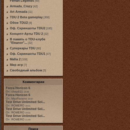
Ferrari Legends
[60]
Armada_Crazy
[42]
Art Armada
[11]
TDU 2 Beta gameplay
[300]
Обои TDU2
[8]
Оф. Скриншоты TDU2
[195]
Концепт-Арты TDU 2
[32]
В память о TDU-клубе
"Eleanor"...
[32]
Суперкары TDU
[80]
Оф. Скриншоты TDU1
[47]
Mafia 2
[100]
Мир игр
[7]
Свободный альбом
[5]
Комментарии
Forza Horizon 6
От: chep811
19:48
Forza Horizon 6
От: MaxFiorano
23:47
Test Drive Unlimited Sol...
От: ROMERO
18:31
Test Drive Unlimited Sol...
От: ROMERO
19:31
Test Drive Unlimited Sol...
От: ROMERO
11:49
Поиск