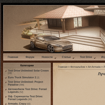
w
Главная
Форум
Новости
Статьи
Test Drive
Иг
Категории
Главная
»
Фотоальбом
»
Art Armada
» Л
Test Drive Unlimited Solar Crown
[19]
Луч
Euro Truck Simulator 2
[2]
Test Drive Unlimited: Project
Paradise
[566]
Автомобили Test Drive: Ferrari
Legends
[52]
Оф. Скриншоты Test Drive:
Ferrari Legends
[60]
Armada_Crazy
[42]