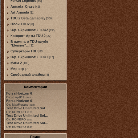
Ferrari Legends
[60]
Armada_Crazy
[42]
Art Armada
[11]
TDU 2 Beta gameplay
[300]
Обои TDU2
[8]
Оф. Скриншоты TDU2
[195]
Концепт-Арты TDU 2
[32]
В память о TDU-клубе
"Eleanor"...
[32]
Суперкары TDU
[80]
Оф. Скриншоты TDU1
[47]
Mafia 2
[100]
Мир игр
[7]
Свободный альбом
[5]
Комментарии
Forza Horizon 6
От: chep811
19:48
Forza Horizon 6
От: MaxFiorano
23:47
Test Drive Unlimited Sol...
От: ROMERO
18:31
Test Drive Unlimited Sol...
От: ROMERO
19:31
Test Drive Unlimited Sol...
От: ROMERO
11:49
Поиск