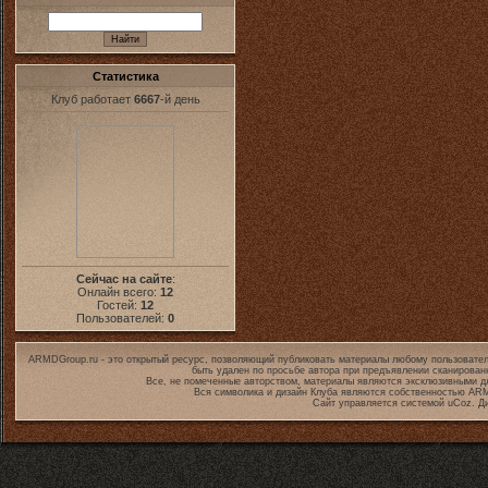
Статистика
Клуб работает
6667
-й день
Сейчас на сайте
:
Онлайн всего:
12
Гостей:
12
Пользователей:
0
ARMDGroup.ru - это открытый ресурс, позволяющий публиковать материалы любому пользовател
быть удален по просьбе автора при предъявлении сканирован
Все, не помеченные авторством, материалы являются эксклюзивными дл
Вся символика и дизайн Клуба являются собственностью
ARM
Сайт управляется системой
uCoz
. Д