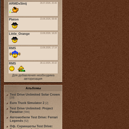
Для добавления необходима
авторизация
Альбомы
Test Drive Unlimited Solar Crown
[19]
Euro Truck Simulator 2
[2]
Test Drive Unlimited: Project
Paradise
[566]
Автомобили Test Drive: Ferrari
Legends
[52]
Оф. Скриншоты Test Drive: