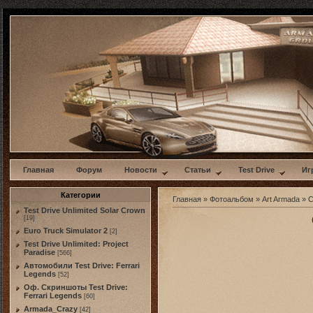
w
Главная
Форум
Новости
Статьи
Test Drive
Иг
Категории
Главная
»
Фотоальбом
»
Art Armada
» С
Test Drive Unlimited Solar Crown
[19]
Euro Truck Simulator 2
[2]
Test Drive Unlimited: Project
Paradise
[566]
Автомобили Test Drive: Ferrari
Legends
[52]
Оф. Скриншоты Test Drive:
Ferrari Legends
[60]
Armada_Crazy
[42]