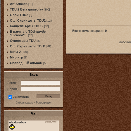
Art Armada
[11]
TDU 2 Beta gameplay
[300]
Обои TDU2
[8]
Оф. Скриншоты TDU2
[195]
Концепт-Арты TDU 2
[32]
Всего комментариев
:
0
В память о TDU-клубе
"Eleanor"...
[32]
Суперкары TDU
[80]
Добавля
Оф. Скриншоты TDU1
[47]
Mafia 2
[100]
Мир игр
[7]
Свободный альбом
[5]
Вход
Логин:
Пароль:
запомнить
Забыл пароль
·
Регистрация
Чат