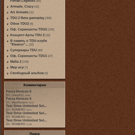
Ferrari Legends
[60]
Armada_Crazy
[42]
Art Armada
[11]
TDU 2 Beta gameplay
[300]
Обои TDU2
[8]
Оф. Скриншоты TDU2
[195]
Концепт-Арты TDU 2
[32]
В память о TDU-клубе
"Eleanor"...
[32]
Суперкары TDU
[80]
Оф. Скриншоты TDU1
[47]
Mafia 2
[100]
Мир игр
[7]
Свободный альбом
[5]
Комментарии
Forza Horizon 6
От: chep811
19:48
Forza Horizon 6
От: MaxFiorano
23:47
Test Drive Unlimited Sol...
От: ROMERO
18:31
Test Drive Unlimited Sol...
От: ROMERO
19:31
Test Drive Unlimited Sol...
От: ROMERO
11:49
Поиск