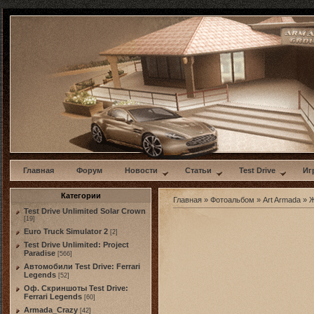
w
Главная
Форум
Новости
Статьи
Test Drive
Иг
Категории
Главная
»
Фотоальбом
»
Art Armada
» Ж
Test Drive Unlimited Solar Crown
[19]
Euro Truck Simulator 2
[2]
Test Drive Unlimited: Project
Paradise
[566]
Автомобили Test Drive: Ferrari
Legends
[52]
Оф. Скриншоты Test Drive:
Ferrari Legends
[60]
Armada_Crazy
[42]