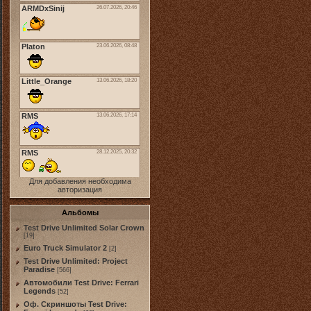
Для добавления необходима
авторизация
Альбомы
Test Drive Unlimited Solar Crown
[19]
Euro Truck Simulator 2
[2]
Test Drive Unlimited: Project
Paradise
[566]
Автомобили Test Drive: Ferrari
Legends
[52]
Оф. Скриншоты Test Drive: