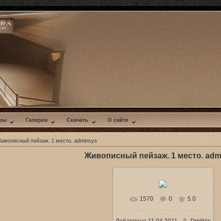
ры
Галерея
Скачать
О сайте
ивописный пейзаж. 1 место. adminsys
Живописный пейзаж. 1 место. adm
1570
0
5.0
В реальном размере