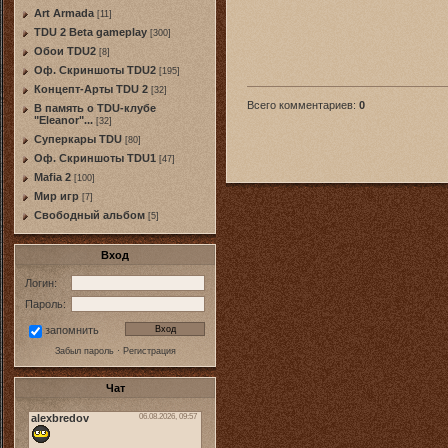
Art Armada
[11]
TDU 2 Beta gameplay
[300]
Обои TDU2
[8]
Оф. Скриншоты TDU2
[195]
Концепт-Арты TDU 2
[32]
Всего комментариев
:
0
В память о TDU-клубе
"Eleanor"...
[32]
Суперкары TDU
[80]
Оф. Скриншоты TDU1
[47]
Mafia 2
[100]
Мир игр
[7]
Свободный альбом
[5]
Вход
Логин:
Пароль:
запомнить
Забыл пароль
·
Регистрация
Чат