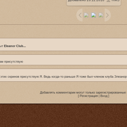
Добавлено
26.12.2010
RMS
1024x576
/ 426.6Kb
рыт
Eleanor Club...
там присутствую
з этих скринов присутствую Я. Ведь когда-то раньше Я тоже был членом клуба Элеанор
Добавлять комментарии могут только зарегистрированные 
[
Регистрация
|
Вход
]