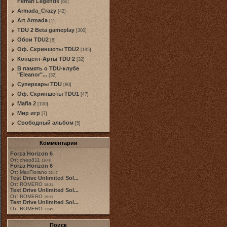
Ferrari Legends
[60]
Armada_Crazy
[42]
Art Armada
[11]
TDU 2 Beta gameplay
[300]
Обои TDU2
[8]
Оф. Скриншоты TDU2
[195]
Концепт-Арты TDU 2
[32]
В память о TDU-клубе
"Eleanor"...
[32]
Суперкары TDU
[80]
Оф. Скриншоты TDU1
[47]
Mafia 2
[100]
Мир игр
[7]
Свободный альбом
[5]
Комментарии
Forza Horizon 6
От: chep811
19:48
Forza Horizon 6
От: MaxFiorano
23:47
Test Drive Unlimited Sol...
От: ROMERO
18:31
Test Drive Unlimited Sol...
От: ROMERO
19:31
Test Drive Unlimited Sol...
От: ROMERO
11:49
Поиск