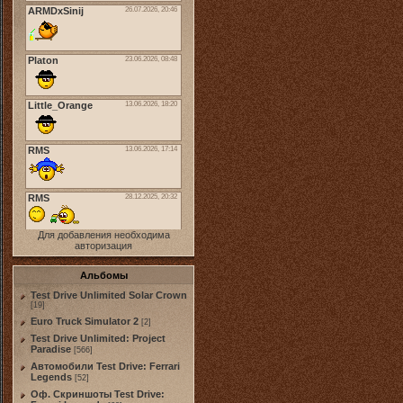
Для добавления необходима
авторизация
Альбомы
Test Drive Unlimited Solar Crown
[19]
Euro Truck Simulator 2
[2]
Test Drive Unlimited: Project
Paradise
[566]
Автомобили Test Drive: Ferrari
Legends
[52]
Оф. Скриншоты Test Drive: