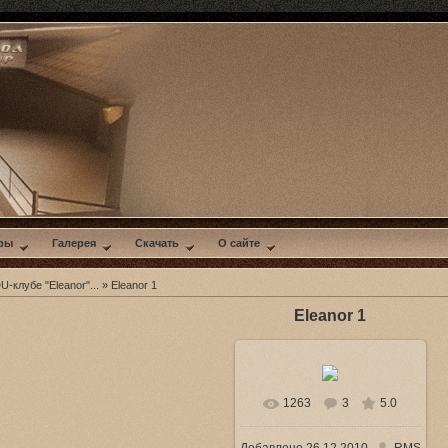
ры
Галерея
Скачать
О сайте
-клубе "Eleanor"...
» Eleanor 1
Eleanor 1
1263
3
5.0
В реальном размере