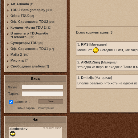
Art Armada
[11]
TDU 2 Beta gameplay
[300]
Обои TDU2
[8]
Оф. Скриншоты TDU2
[195]
Концепт-Арты TDU 2
[32]
Всего комментариев
:
3
В память о TDU-клубе
"Eleanor"...
[32]
Суперкары TDU
[80]
3.
RMS
[
Материал
]
Оф. Скриншоты TDU1
[47]
Меня нет
Сегодня 11 лет, как зак
Mafia 2
[100]
Мир игр
[7]
2.
ARMDxSinij
[
Материал
]
Свободный альбом
[5]
это одна из первых сходок с Танго я 
1.
Dmitrijs
[
Материал
]
Вход
Вполне реально, что хоть на одном и
Логин:
Пароль:
запомнить
Забыл пароль
·
Регистрация
Чат