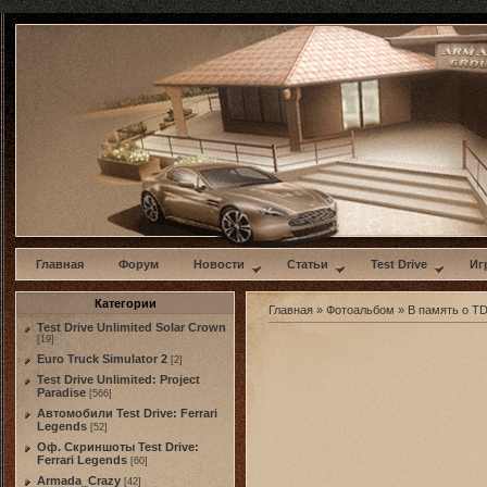
w
Главная
Форум
Новости
Статьи
Test Drive
Иг
Категории
Главная
»
Фотоальбом
»
В память о TDU
Test Drive Unlimited Solar Crown
[19]
Euro Truck Simulator 2
[2]
Test Drive Unlimited: Project
Paradise
[566]
Автомобили Test Drive: Ferrari
Legends
[52]
Оф. Скриншоты Test Drive:
Ferrari Legends
[60]
Armada_Crazy
[42]