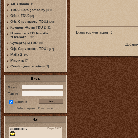
Art Armada
[11]
TDU 2 Beta gameplay
[300]
Обои TDU2
[8]
Оф. Скриншоты TDU2
[195]
Концепт-Арты TDU 2
[32]
Всего комментариев
:
0
В память о TDU-клубе
"Eleanor"...
[32]
Суперкары TDU
[80]
Добавля
Оф. Скриншоты TDU1
[47]
Mafia 2
[100]
Мир игр
[7]
Свободный альбом
[5]
Вход
Логин:
Пароль:
запомнить
Забыл пароль
·
Регистрация
Чат