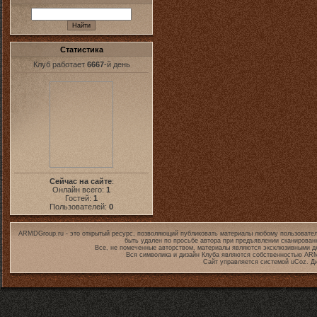
Статистика
Клуб работает
6667
-й день
Сейчас на сайте
:
Онлайн всего:
1
Гостей:
1
Пользователей:
0
ARMDGroup.ru - это открытый ресурс, позволяющий публиковать материалы любому пользовател
быть удален по просьбе автора при предъявлении сканирован
Все, не помеченные авторством, материалы являются эксклюзивными дл
Вся символика и дизайн Клуба являются собственностью
ARM
Сайт управляется системой
uCoz
. Д