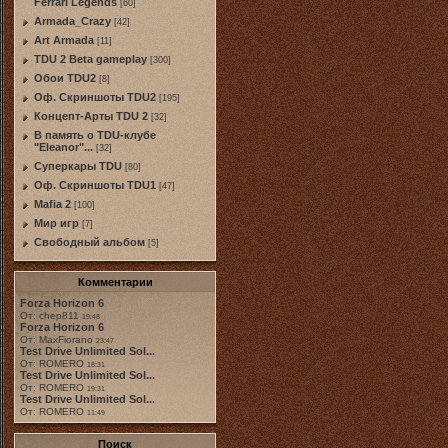
Ferrari Legends
[60]
Armada_Crazy
[42]
Art Armada
[11]
TDU 2 Beta gameplay
[300]
Обои TDU2
[8]
Оф. Скриншоты TDU2
[195]
Концепт-Арты TDU 2
[32]
В память о TDU-клубе
"Eleanor"...
[32]
Суперкары TDU
[80]
Оф. Скриншоты TDU1
[47]
Mafia 2
[100]
Мир игр
[7]
Свободный альбом
[5]
Комментарии
Forza Horizon 6
От: chep811
19:48
Forza Horizon 6
От: MaxFiorano
23:47
Test Drive Unlimited Sol...
От: ROMERO
18:31
Test Drive Unlimited Sol...
От: ROMERO
19:31
Test Drive Unlimited Sol...
От: ROMERO
11:49
Поиск