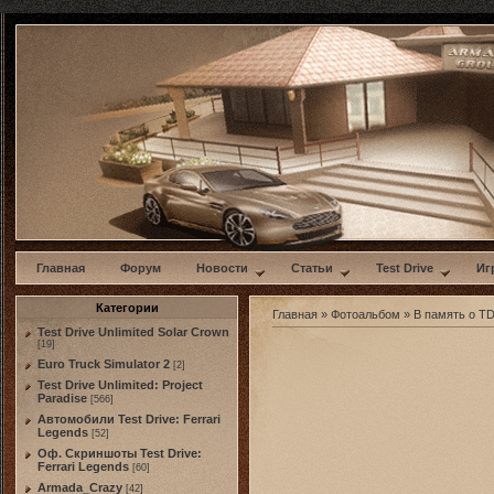
w
Главная
Форум
Новости
Статьи
Test Drive
Иг
Категории
Главная
»
Фотоальбом
»
В память о TDU
Test Drive Unlimited Solar Crown
[19]
Euro Truck Simulator 2
[2]
Test Drive Unlimited: Project
Paradise
[566]
Автомобили Test Drive: Ferrari
Legends
[52]
Оф. Скриншоты Test Drive:
Ferrari Legends
[60]
Armada_Crazy
[42]