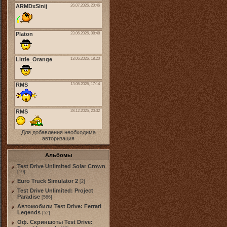
Для добавления необходима
авторизация
Альбомы
Test Drive Unlimited Solar Crown
[19]
Euro Truck Simulator 2
[2]
Test Drive Unlimited: Project
Paradise
[566]
Автомобили Test Drive: Ferrari
Legends
[52]
Оф. Скриншоты Test Drive: