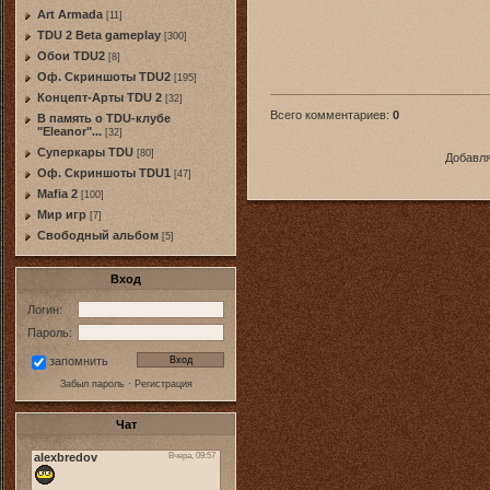
Art Armada
[11]
TDU 2 Beta gameplay
[300]
Обои TDU2
[8]
Оф. Скриншоты TDU2
[195]
Концепт-Арты TDU 2
[32]
Всего комментариев
:
0
В память о TDU-клубе
"Eleanor"...
[32]
Суперкары TDU
[80]
Добавля
Оф. Скриншоты TDU1
[47]
Mafia 2
[100]
Мир игр
[7]
Свободный альбом
[5]
Вход
Логин:
Пароль:
запомнить
Забыл пароль
·
Регистрация
Чат