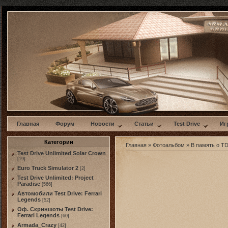
w
Главная
Форум
Новости
Статьи
Test Drive
Иг
Категории
Главная
»
Фотоальбом
»
В память о TDU
Test Drive Unlimited Solar Crown
[19]
Euro Truck Simulator 2
[2]
Test Drive Unlimited: Project
Paradise
[566]
Автомобили Test Drive: Ferrari
Legends
[52]
Оф. Скриншоты Test Drive:
Ferrari Legends
[60]
Armada_Crazy
[42]