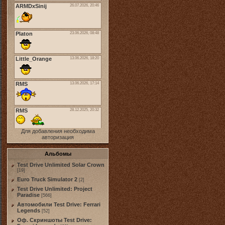
Для добавления необходима
авторизация
Альбомы
Test Drive Unlimited Solar Crown
[19]
Euro Truck Simulator 2
[2]
Test Drive Unlimited: Project
Paradise
[566]
Автомобили Test Drive: Ferrari
Legends
[52]
Оф. Скриншоты Test Drive: