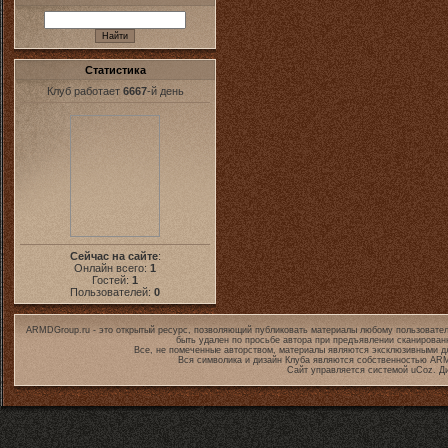
Статистика
Клуб работает
6667
-й день
Сейчас на сайте
:
Онлайн всего:
1
Гостей:
1
Пользователей:
0
ARMDGroup.ru - это открытый ресурс, позволяющий публиковать материалы любому пользовател
быть удален по просьбе автора при предъявлении сканирован
Все, не помеченные авторством, материалы являются эксклюзивными дл
Вся символика и дизайн Клуба являются собственностью
ARM
Сайт управляется системой
uCoz
. Д