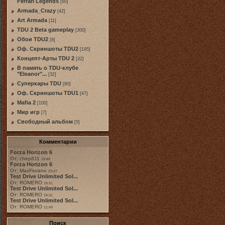
Ferrari Legends
[60]
Armada_Crazy
[42]
Art Armada
[11]
TDU 2 Beta gameplay
[300]
Обои TDU2
[8]
Оф. Скриншоты TDU2
[195]
Концепт-Арты TDU 2
[32]
В память о TDU-клубе
"Eleanor"...
[32]
Суперкары TDU
[80]
Оф. Скриншоты TDU1
[47]
Mafia 2
[100]
Мир игр
[7]
Свободный альбом
[5]
Комментарии
Forza Horizon 6
От: chep811
19:48
Forza Horizon 6
От: MaxFiorano
23:47
Test Drive Unlimited Sol...
От: ROMERO
18:31
Test Drive Unlimited Sol...
От: ROMERO
19:31
Test Drive Unlimited Sol...
От: ROMERO
11:49
Поиск