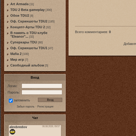
Art Armada
[11]
TDU 2 Beta gameplay
[300]
Обои TDU2
[8]
Оф. Скриншоты TDU2
[195]
Концепт-Арты TDU 2
[32]
Всего комментариев
:
0
В память о TDU-клубе
"Eleanor"...
[32]
Суперкары TDU
[80]
Добавля
Оф. Скриншоты TDU1
[47]
Mafia 2
[100]
Мир игр
[7]
Свободный альбом
[5]
Вход
Логин:
Пароль:
запомнить
Забыл пароль
·
Регистрация
Чат