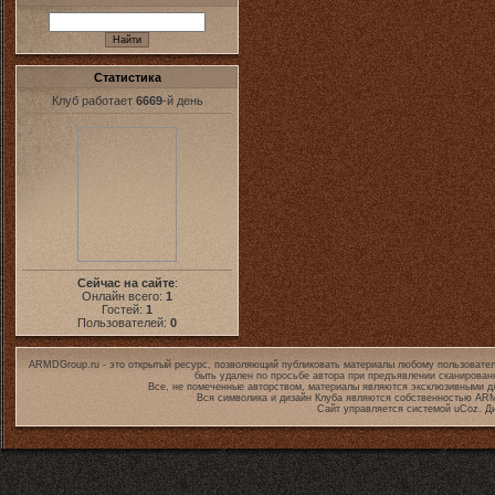
Статистика
Клуб работает
6669
-й день
Сейчас на сайте
:
Онлайн всего:
1
Гостей:
1
Пользователей:
0
ARMDGroup.ru - это открытый ресурс, позволяющий публиковать материалы любому пользовател
быть удален по просьбе автора при предъявлении сканирован
Все, не помеченные авторством, материалы являются эксклюзивными дл
Вся символика и дизайн Клуба являются собственностью
ARM
Сайт управляется системой
uCoz
. Д