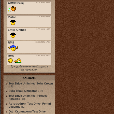
Для добавления необходима
авторизация
Альбомы
Test Drive Unlimited Solar Crown
[19]
Euro Truck Simulator 2
[2]
Test Drive Unlimited: Project
Paradise
[566]
Автомобили Test Drive: Ferrari
Legends
[52]
Оф. Скриншоты Test Drive: