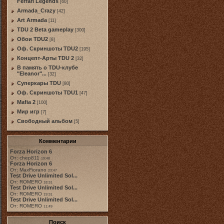
Ferrari Legends
[60]
Armada_Crazy
[42]
Art Armada
[11]
TDU 2 Beta gameplay
[300]
Обои TDU2
[8]
Оф. Скриншоты TDU2
[195]
Концепт-Арты TDU 2
[32]
В память о TDU-клубе
"Eleanor"...
[32]
Суперкары TDU
[80]
Оф. Скриншоты TDU1
[47]
Mafia 2
[100]
Мир игр
[7]
Свободный альбом
[5]
Комментарии
Forza Horizon 6
От: chep811
19:48
Forza Horizon 6
От: MaxFiorano
23:47
Test Drive Unlimited Sol...
От: ROMERO
18:31
Test Drive Unlimited Sol...
От: ROMERO
19:31
Test Drive Unlimited Sol...
От: ROMERO
11:49
Поиск