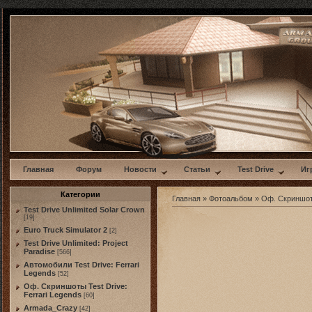
w
Главная
Форум
Новости
Статьи
Test Drive
Иг
Категории
Главная
»
Фотоальбом
»
Оф. Скриншо
Test Drive Unlimited Solar Crown
[19]
Euro Truck Simulator 2
[2]
Test Drive Unlimited: Project
Paradise
[566]
Автомобили Test Drive: Ferrari
Legends
[52]
Оф. Скриншоты Test Drive:
Ferrari Legends
[60]
Armada_Crazy
[42]