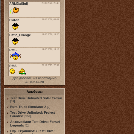
Для добавления необходима
авторизация
Альбомы
Test Drive Unlimited Solar Crown
[19]
Euro Truck Simulator 2
[2]
Test Drive Unlimited: Project
Paradise
[566]
Автомобили Test Drive: Ferrari
Legends
[52]
Оф. Скриншоты Test Drive: