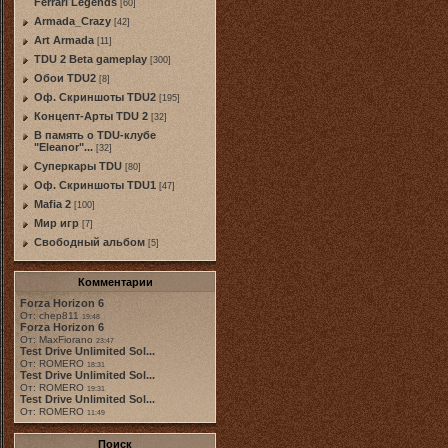
Ferrari Legends
[60]
Armada_Crazy
[42]
Art Armada
[11]
TDU 2 Beta gameplay
[300]
Обои TDU2
[8]
Оф. Скриншоты TDU2
[195]
Концепт-Арты TDU 2
[32]
В память о TDU-клубе
"Eleanor"...
[32]
Суперкары TDU
[80]
Оф. Скриншоты TDU1
[47]
Mafia 2
[100]
Мир игр
[7]
Свободный альбом
[5]
Комментарии
Forza Horizon 6
От: chep811
19:48
Forza Horizon 6
От: MaxFiorano
23:47
Test Drive Unlimited Sol...
От: ROMERO
18:31
Test Drive Unlimited Sol...
От: ROMERO
19:31
Test Drive Unlimited Sol...
От: ROMERO
11:49
Поиск