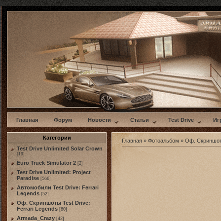
w
Главная
Форум
Новости
Статьи
Test Drive
Иг
Категории
Главная
»
Фотоальбом
»
Оф. Скриншо
Test Drive Unlimited Solar Crown
[19]
Euro Truck Simulator 2
[2]
Test Drive Unlimited: Project
Paradise
[566]
Автомобили Test Drive: Ferrari
Legends
[52]
Оф. Скриншоты Test Drive:
Ferrari Legends
[60]
Armada_Crazy
[42]