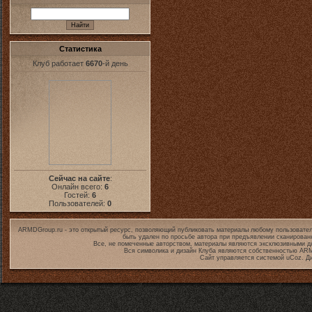
Статистика
Клуб работает
6670
-й день
Сейчас на сайте
:
Онлайн всего:
6
Гостей:
6
Пользователей:
0
ARMDGroup.ru - это открытый ресурс, позволяющий публиковать материалы любому пользовател
быть удален по просьбе автора при предъявлении сканирован
Все, не помеченные авторством, материалы являются эксклюзивными дл
Вся символика и дизайн Клуба являются собственностью
ARM
Сайт управляется системой
uCoz
. Д