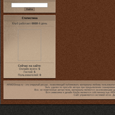
Статистика
Клуб работает
6668
-й день
Сейчас на сайте
:
Онлайн всего:
5
Гостей:
5
Пользователей:
0
ARMDGroup.ru - это открытый ресурс, позволяющий публиковать материалы любому пользовател
быть удален по просьбе автора при предъявлении сканирован
Все, не помеченные авторством, материалы являются эксклюзивными дл
Вся символика и дизайн Клуба являются собственностью
ARM
Сайт управляется системой
uCoz
. Д