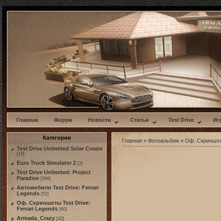
w
Главная
Форум
Новости
Статьи
Test Drive
Иг
Категории
Главная
»
Фотоальбом
»
Оф. Скриншо
Test Drive Unlimited Solar Crown
[19]
Euro Truck Simulator 2
[2]
Test Drive Unlimited: Project
Paradise
[566]
Автомобили Test Drive: Ferrari
Legends
[52]
Оф. Скриншоты Test Drive:
Ferrari Legends
[60]
Armada_Crazy
[42]