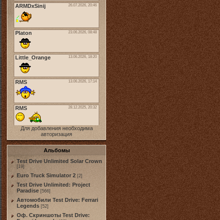
Для добавления необходима
авторизация
Альбомы
Test Drive Unlimited Solar Crown
[19]
Euro Truck Simulator 2
[2]
Test Drive Unlimited: Project
Paradise
[566]
Автомобили Test Drive: Ferrari
Legends
[52]
Оф. Скриншоты Test Drive: