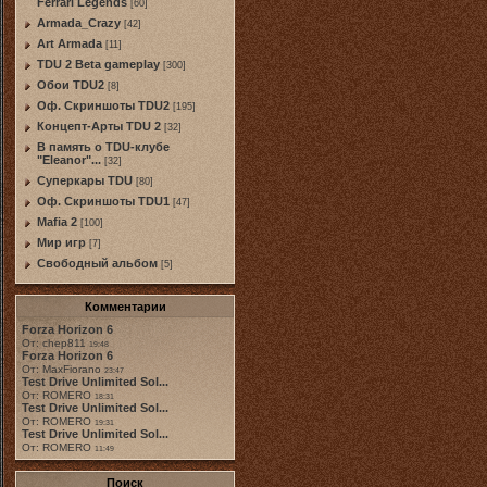
Ferrari Legends
[60]
Armada_Crazy
[42]
Art Armada
[11]
TDU 2 Beta gameplay
[300]
Обои TDU2
[8]
Оф. Скриншоты TDU2
[195]
Концепт-Арты TDU 2
[32]
В память о TDU-клубе
"Eleanor"...
[32]
Суперкары TDU
[80]
Оф. Скриншоты TDU1
[47]
Mafia 2
[100]
Мир игр
[7]
Свободный альбом
[5]
Комментарии
Forza Horizon 6
От: chep811
19:48
Forza Horizon 6
От: MaxFiorano
23:47
Test Drive Unlimited Sol...
От: ROMERO
18:31
Test Drive Unlimited Sol...
От: ROMERO
19:31
Test Drive Unlimited Sol...
От: ROMERO
11:49
Поиск