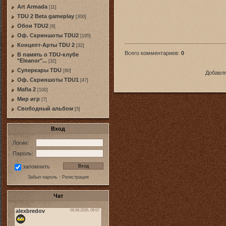
Art Armada
[11]
TDU 2 Beta gameplay
[300]
Обои TDU2
[8]
Оф. Скриншоты TDU2
[195]
Концепт-Арты TDU 2
[32]
Всего комментариев
:
0
В память о TDU-клубе
"Eleanor"...
[32]
Суперкары TDU
[80]
Добавля
Оф. Скриншоты TDU1
[47]
Mafia 2
[100]
Мир игр
[7]
Свободный альбом
[5]
Вход
Логин:
Пароль:
запомнить
Забыл пароль
·
Регистрация
Чат