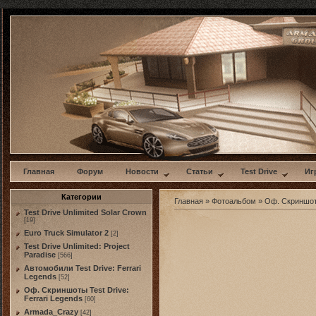
w
Главная
Форум
Новости
Статьи
Test Drive
Иг
Категории
Главная
»
Фотоальбом
»
Оф. Скриншо
Test Drive Unlimited Solar Crown
[19]
Euro Truck Simulator 2
[2]
Test Drive Unlimited: Project
Paradise
[566]
Автомобили Test Drive: Ferrari
Legends
[52]
Оф. Скриншоты Test Drive:
Ferrari Legends
[60]
Armada_Crazy
[42]