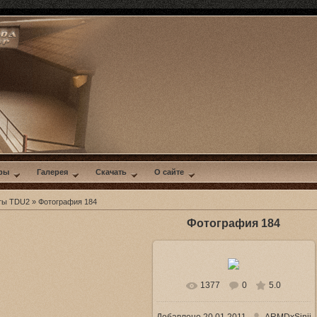
ры
Галерея
Скачать
О сайте
ты TDU2
» Фотография 184
Фотография 184
1377
0
5.0
В реальном размере
2000x1084