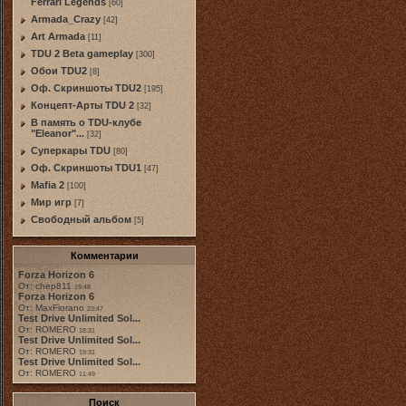
Ferrari Legends
[60]
Armada_Crazy
[42]
Art Armada
[11]
TDU 2 Beta gameplay
[300]
Обои TDU2
[8]
Оф. Скриншоты TDU2
[195]
Концепт-Арты TDU 2
[32]
В память о TDU-клубе
"Eleanor"...
[32]
Суперкары TDU
[80]
Оф. Скриншоты TDU1
[47]
Mafia 2
[100]
Мир игр
[7]
Свободный альбом
[5]
Комментарии
Forza Horizon 6
От: chep811
19:48
Forza Horizon 6
От: MaxFiorano
23:47
Test Drive Unlimited Sol...
От: ROMERO
18:31
Test Drive Unlimited Sol...
От: ROMERO
19:31
Test Drive Unlimited Sol...
От: ROMERO
11:49
Поиск