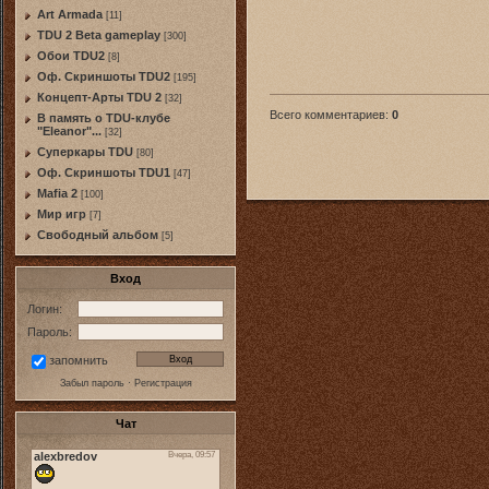
Art Armada
[11]
TDU 2 Beta gameplay
[300]
Обои TDU2
[8]
Оф. Скриншоты TDU2
[195]
Концепт-Арты TDU 2
[32]
Всего комментариев
:
0
В память о TDU-клубе
"Eleanor"...
[32]
Суперкары TDU
[80]
Оф. Скриншоты TDU1
[47]
Mafia 2
[100]
Мир игр
[7]
Свободный альбом
[5]
Вход
Логин:
Пароль:
запомнить
Забыл пароль
·
Регистрация
Чат