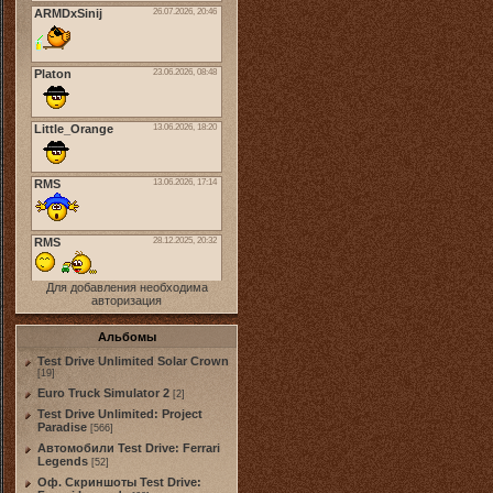
Для добавления необходима
авторизация
Альбомы
Test Drive Unlimited Solar Crown
[19]
Euro Truck Simulator 2
[2]
Test Drive Unlimited: Project
Paradise
[566]
Автомобили Test Drive: Ferrari
Legends
[52]
Оф. Скриншоты Test Drive: