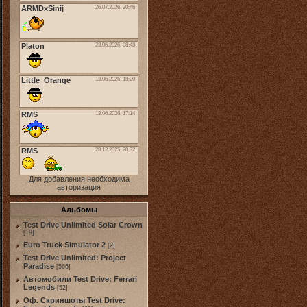
Для добавления необходима
авторизация
Альбомы
Test Drive Unlimited Solar Crown
[19]
Euro Truck Simulator 2
[2]
Test Drive Unlimited: Project
Paradise
[566]
Автомобили Test Drive: Ferrari
Legends
[52]
Оф. Скриншоты Test Drive: