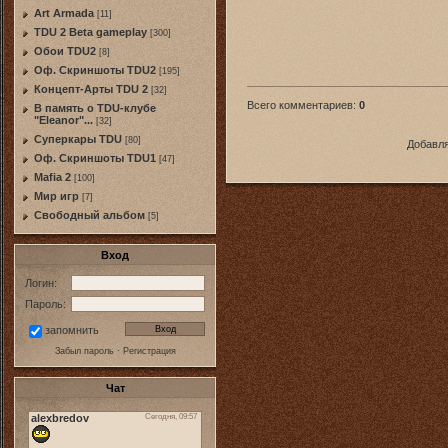
Art Armada
[11]
TDU 2 Beta gameplay
[300]
Обои TDU2
[8]
Оф. Скриншоты TDU2
[195]
Концепт-Арты TDU 2
[32]
Всего комментариев
:
0
В память о TDU-клубе
"Eleanor"...
[32]
Суперкары TDU
[80]
Добавля
Оф. Скриншоты TDU1
[47]
Mafia 2
[100]
Мир игр
[7]
Свободный альбом
[5]
Вход
Логин:
Пароль:
запомнить
Забыл пароль
·
Регистрация
Чат