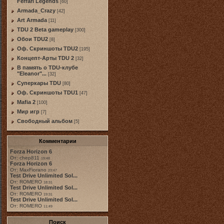
Ferrari Legends
[60]
Armada_Crazy
[42]
Art Armada
[11]
TDU 2 Beta gameplay
[300]
Обои TDU2
[8]
Оф. Скриншоты TDU2
[195]
Концепт-Арты TDU 2
[32]
В память о TDU-клубе
"Eleanor"...
[32]
Суперкары TDU
[80]
Оф. Скриншоты TDU1
[47]
Mafia 2
[100]
Мир игр
[7]
Свободный альбом
[5]
Комментарии
Forza Horizon 6
От: chep811
19:48
Forza Horizon 6
От: MaxFiorano
23:47
Test Drive Unlimited Sol...
От: ROMERO
18:31
Test Drive Unlimited Sol...
От: ROMERO
19:31
Test Drive Unlimited Sol...
От: ROMERO
11:49
Поиск