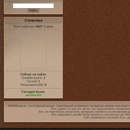
Статистика
Клуб работает
6667
-й день
Сейчас на сайте
:
Онлайн всего:
1
Гостей:
1
Пользователей:
0
Сегодня были
:
alexbredov
ARMDGroup.ru - это открытый ресурс, позволяющий публиковать материалы любому пользовател
быть удален по просьбе автора при предъявлении сканирован
Все, не помеченные авторством, материалы являются эксклюзивными дл
Вся символика и дизайн Клуба являются собственностью
ARM
Сайт управляется системой
uCoz
. Д