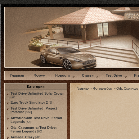
w
Главная
Форум
Новости
Статьи
Test Drive
Иг
Категории
Главная
»
Фотоальбом
»
Оф. Скриншо
Test Drive Unlimited Solar Crown
[19]
Euro Truck Simulator 2
[2]
Test Drive Unlimited: Project
Paradise
[566]
Автомобили Test Drive: Ferrari
Legends
[52]
Оф. Скриншоты Test Drive:
Ferrari Legends
[60]
Armada_Crazy
[42]