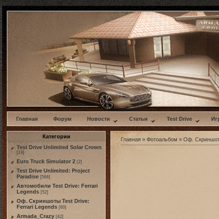
w
Главная
Форум
Новости
Статьи
Test Drive
Иг
Категории
Главная
»
Фотоальбом
»
Оф. Скриншо
Test Drive Unlimited Solar Crown
[19]
Euro Truck Simulator 2
[2]
Test Drive Unlimited: Project
Paradise
[566]
Автомобили Test Drive: Ferrari
Legends
[52]
Оф. Скриншоты Test Drive:
Ferrari Legends
[60]
Armada_Crazy
[42]