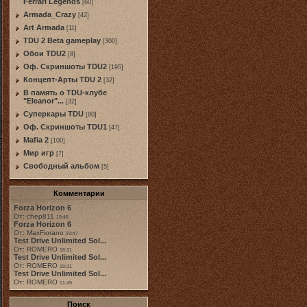
Ferrari Legends
[60]
Armada_Crazy
[42]
Art Armada
[11]
TDU 2 Beta gameplay
[300]
Обои TDU2
[8]
Оф. Скриншоты TDU2
[195]
Концепт-Арты TDU 2
[32]
В память о TDU-клубе
"Eleanor"...
[32]
Суперкары TDU
[80]
Оф. Скриншоты TDU1
[47]
Mafia 2
[100]
Мир игр
[7]
Свободный альбом
[5]
Комментарии
Forza Horizon 6
От: chep811
19:48
Forza Horizon 6
От: MaxFiorano
23:47
Test Drive Unlimited Sol...
От: ROMERO
18:31
Test Drive Unlimited Sol...
От: ROMERO
19:31
Test Drive Unlimited Sol...
От: ROMERO
11:49
Поиск