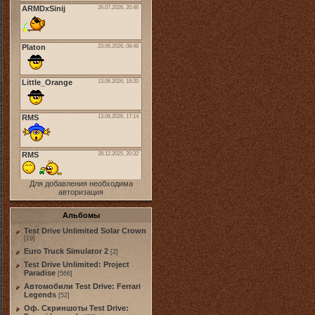
Для добавления необходима
авторизация
Альбомы
Test Drive Unlimited Solar Crown
[19]
Euro Truck Simulator 2
[2]
Test Drive Unlimited: Project
Paradise
[566]
Автомобили Test Drive: Ferrari
Legends
[52]
Оф. Скриншоты Test Drive: