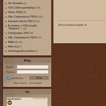
Art Armada
[11]
TDU 2 Beta gameplay
[300]
Обои TDU2
[8]
Оф. Скриншоты TDU2
[195]
Концепт-Арты TDU 2
[32]
Всего комментариев
:
0
В память о TDU-клубе
"Eleanor"...
[32]
Суперкары TDU
[80]
Оф. Скриншоты TDU1
[47]
Mafia 2
[100]
Мир игр
[7]
Свободный альбом
[5]
Вход
Логин:
Пароль:
запомнить
Забыл пароль
·
Регистрация
Чат