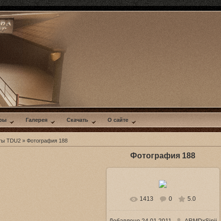
ры
Галерея
Скачать
О сайте
ты TDU2
» Фотография 188
Фотография 188
1413
0
5.0
В реальном размере
1024x576
/