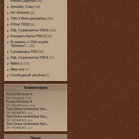
Ferrari Legends
[60]
Armada_Crazy
[42]
Art Armada
[11]
TDU 2 Beta gameplay
[300]
Обои TDU2
[8]
Оф. Скриншоты TDU2
[195]
Концепт-Арты TDU 2
[32]
В память о TDU-клубе
"Eleanor"...
[32]
Суперкары TDU
[80]
Оф. Скриншоты TDU1
[47]
Mafia 2
[100]
Мир игр
[7]
Свободный альбом
[5]
Комментарии
Forza Horizon 6
От: chep811
19:48
Forza Horizon 6
От: MaxFiorano
23:47
Test Drive Unlimited Sol...
От: ROMERO
18:31
Test Drive Unlimited Sol...
От: ROMERO
19:31
Test Drive Unlimited Sol...
От: ROMERO
11:49
Поиск