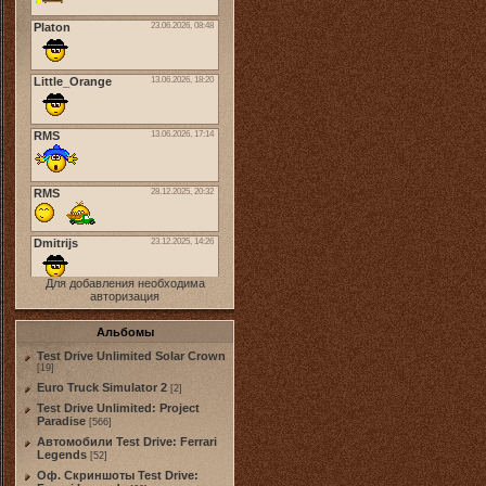
Для добавления необходима
авторизация
Альбомы
Test Drive Unlimited Solar Crown
[19]
Euro Truck Simulator 2
[2]
Test Drive Unlimited: Project
Paradise
[566]
Автомобили Test Drive: Ferrari
Legends
[52]
Оф. Скриншоты Test Drive: