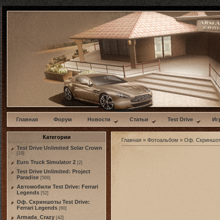
w
Главная
Форум
Новости
Статьи
Test Drive
Иг
Категории
Главная
»
Фотоальбом
»
Оф. Скриншо
Test Drive Unlimited Solar Crown
[19]
Euro Truck Simulator 2
[2]
Test Drive Unlimited: Project
Paradise
[566]
Автомобили Test Drive: Ferrari
Legends
[52]
Оф. Скриншоты Test Drive:
Ferrari Legends
[60]
Armada_Crazy
[42]