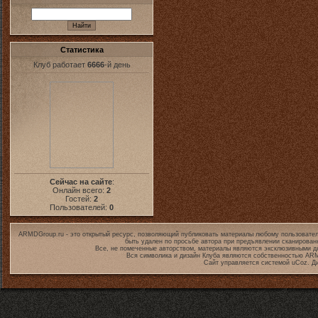
Статистика
Клуб работает
6666
-й день
Сейчас на сайте
:
Онлайн всего:
2
Гостей:
2
Пользователей:
0
ARMDGroup.ru - это открытый ресурс, позволяющий публиковать материалы любому пользовател
быть удален по просьбе автора при предъявлении сканирован
Все, не помеченные авторством, материалы являются эксклюзивными дл
Вся символика и дизайн Клуба являются собственностью
ARM
Сайт управляется системой
uCoz
. Д