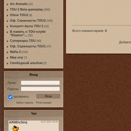
Art Armada
[11]
TDU 2 Beta gameplay
[300]
Обои TDU2
[8]
Оф. Скриншоты TDU2
[195]
Концепт-Арты TDU 2
[32]
Всего комментариев
:
0
В память о TDU-клубе
"Eleanor"...
[32]
Суперкары TDU
[80]
Добавля
Оф. Скриншоты TDU1
[47]
Mafia 2
[100]
Мир игр
[7]
Свободный альбом
[5]
Вход
Логин:
Пароль:
запомнить
Забыл пароль
·
Регистрация
Чат