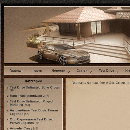
w
Главная
Форум
Новости
Статьи
Test Drive
Иг
Категории
Главная
»
Фотоальбом
»
Оф. Скриншоты
Test Drive Unlimited Solar Crown
[19]
Euro Truck Simulator 2
[2]
Test Drive Unlimited: Project
Paradise
[566]
Автомобили Test Drive: Ferrari
Legends
[52]
Оф. Скриншоты Test Drive:
Ferrari Legends
[60]
Armada_Crazy
[42]