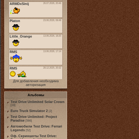
Для добавления необходима
авторизация
Альбомы
Test Drive Unlimited Solar Crown
[19]
Euro Truck Simulator 2
[2]
Test Drive Unlimited: Project
Paradise
[566]
Автомобили Test Drive: Ferrari
Legends
[52]
Оф. Скриншоты Test Drive: