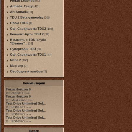
Ferrari Legends
[60]
Armada_Crazy
[42]
Art Armada
[11]
TDU 2 Beta gameplay
[300]
Обои TDU2
[8]
Оф. Скриншоты TDU2
[195]
Концепт-Арты TDU 2
[32]
В память о TDU-клубе
"Eleanor"...
[32]
Суперкары TDU
[80]
Оф. Скриншоты TDU1
[47]
Mafia 2
[100]
Мир игр
[7]
Свободный альбом
[5]
Комментарии
Forza Horizon 6
От: chep811
19:48
Forza Horizon 6
От: MaxFiorano
23:47
Test Drive Unlimited Sol...
От: ROMERO
18:31
Test Drive Unlimited Sol...
От: ROMERO
19:31
Test Drive Unlimited Sol...
От: ROMERO
11:49
Поиск