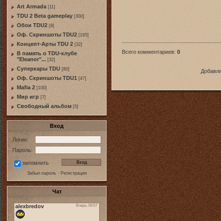
Art Armada
[11]
TDU 2 Beta gameplay
[300]
Обои TDU2
[8]
Оф. Скриншоты TDU2
[195]
Концепт-Арты TDU 2
[32]
Всего комментариев
:
0
В память о TDU-клубе
"Eleanor"...
[32]
Суперкары TDU
[80]
Добавля
Оф. Скриншоты TDU1
[47]
Mafia 2
[100]
Мир игр
[7]
Свободный альбом
[5]
Вход
Логин:
Пароль:
запомнить
Забыл пароль
·
Регистрация
Чат