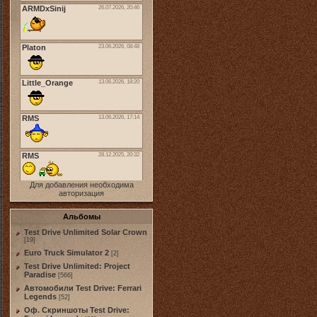
Для добавления необходима
авторизация
Альбомы
Test Drive Unlimited Solar Crown
[19]
Euro Truck Simulator 2
[2]
Test Drive Unlimited: Project
Paradise
[566]
Автомобили Test Drive: Ferrari
Legends
[52]
Оф. Скриншоты Test Drive: