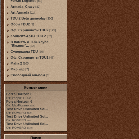
Ferrari Legends
[60]
Armada_Crazy
[42]
Art Armada
[11]
TDU 2 Beta gameplay
[300]
Обои TDU2
[8]
Оф. Скриншоты TDU2
[195]
Концепт-Арты TDU 2
[32]
В память о TDU-клубе
"Eleanor"...
[32]
Суперкары TDU
[80]
Оф. Скриншоты TDU1
[47]
Mafia 2
[100]
Мир игр
[7]
Свободный альбом
[5]
Комментарии
Forza Horizon 6
От: chep811
19:48
Forza Horizon 6
От: MaxFiorano
23:47
Test Drive Unlimited Sol...
От: ROMERO
18:31
Test Drive Unlimited Sol...
От: ROMERO
19:31
Test Drive Unlimited Sol...
От: ROMERO
11:49
Поиск