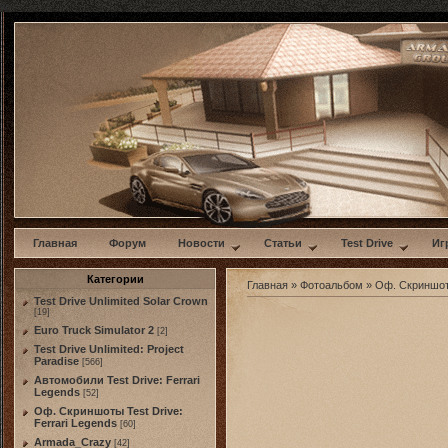
w
Главная
Форум
Новости
Статьи
Test Drive
Иг
Категории
Главная
»
Фотоальбом
»
Оф. Скриншоты
Test Drive Unlimited Solar Crown
[19]
Euro Truck Simulator 2
[2]
Test Drive Unlimited: Project
Paradise
[566]
Автомобили Test Drive: Ferrari
Legends
[52]
Оф. Скриншоты Test Drive:
Ferrari Legends
[60]
Armada_Crazy
[42]