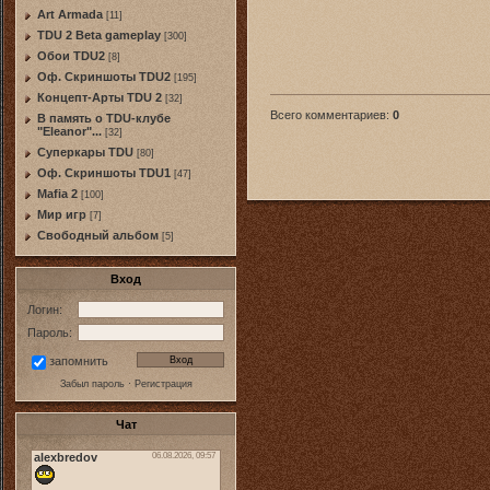
Art Armada
[11]
TDU 2 Beta gameplay
[300]
Обои TDU2
[8]
Оф. Скриншоты TDU2
[195]
Концепт-Арты TDU 2
[32]
Всего комментариев
:
0
В память о TDU-клубе
"Eleanor"...
[32]
Суперкары TDU
[80]
Оф. Скриншоты TDU1
[47]
Mafia 2
[100]
Мир игр
[7]
Свободный альбом
[5]
Вход
Логин:
Пароль:
запомнить
Забыл пароль
·
Регистрация
Чат