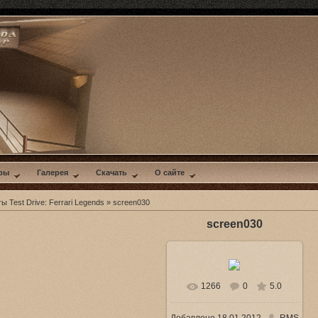
ры
Галерея
Скачать
О сайте
 Test Drive: Ferrari Legends
» screen030
screen030
1266
0
5.0
В реальном размере