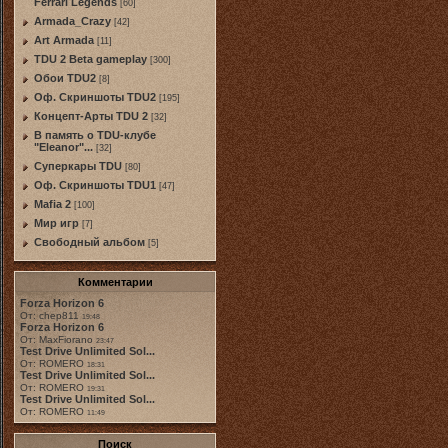
Ferrari Legends
[60]
Armada_Crazy
[42]
Art Armada
[11]
TDU 2 Beta gameplay
[300]
Обои TDU2
[8]
Оф. Скриншоты TDU2
[195]
Концепт-Арты TDU 2
[32]
В память о TDU-клубе
"Eleanor"...
[32]
Суперкары TDU
[80]
Оф. Скриншоты TDU1
[47]
Mafia 2
[100]
Мир игр
[7]
Свободный альбом
[5]
Комментарии
Forza Horizon 6
От: chep811
19:48
Forza Horizon 6
От: MaxFiorano
23:47
Test Drive Unlimited Sol...
От: ROMERO
18:31
Test Drive Unlimited Sol...
От: ROMERO
19:31
Test Drive Unlimited Sol...
От: ROMERO
11:49
Поиск