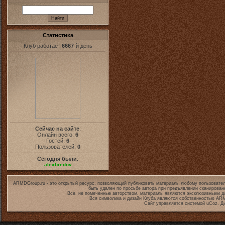
Статистика
Клуб работает
6667
-й день
Сейчас на сайте
:
Онлайн всего:
6
Гостей:
6
Пользователей:
0
Сегодня были
:
alexbredov
ARMDGroup.ru - это открытый ресурс, позволяющий публиковать материалы любому пользовател
быть удален по просьбе автора при предъявлении сканирован
Все, не помеченные авторством, материалы являются эксклюзивными дл
Вся символика и дизайн Клуба являются собственностью
ARM
Сайт управляется системой
uCoz
. Д