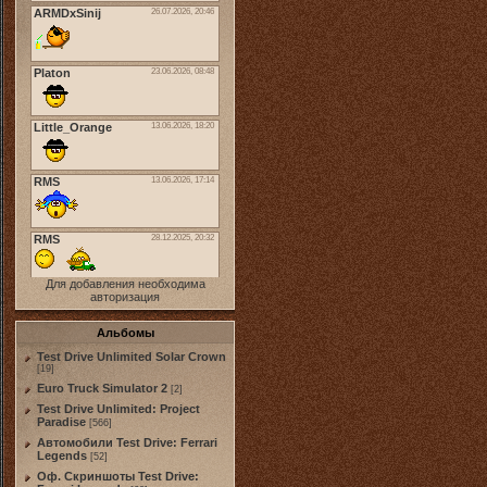
Для добавления необходима
авторизация
Альбомы
Test Drive Unlimited Solar Crown
[19]
Euro Truck Simulator 2
[2]
Test Drive Unlimited: Project
Paradise
[566]
Автомобили Test Drive: Ferrari
Legends
[52]
Оф. Скриншоты Test Drive: