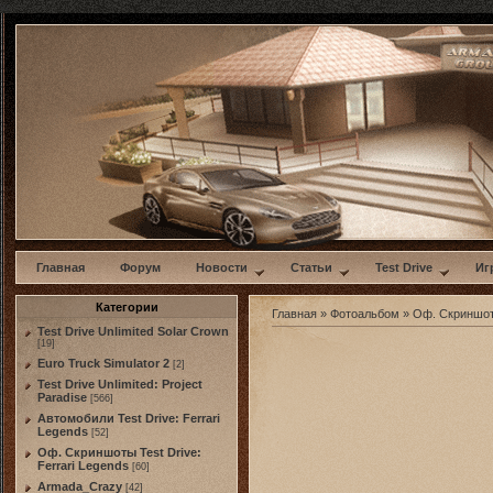
w
Главная
Форум
Новости
Статьи
Test Drive
Иг
Категории
Главная
»
Фотоальбом
»
Оф. Скриншоты
Test Drive Unlimited Solar Crown
[19]
Euro Truck Simulator 2
[2]
Test Drive Unlimited: Project
Paradise
[566]
Автомобили Test Drive: Ferrari
Legends
[52]
Оф. Скриншоты Test Drive:
Ferrari Legends
[60]
Armada_Crazy
[42]