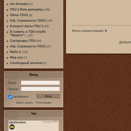
Art Armada
[11]
TDU 2 Beta gameplay
[300]
Обои TDU2
[8]
Оф. Скриншоты TDU2
[195]
Концепт-Арты TDU 2
[32]
Всего комментариев
:
0
В память о TDU-клубе
"Eleanor"...
[32]
Суперкары TDU
[80]
Добавля
Оф. Скриншоты TDU1
[47]
Mafia 2
[100]
Мир игр
[7]
Свободный альбом
[5]
Вход
Логин:
Пароль:
запомнить
Забыл пароль
·
Регистрация
Чат