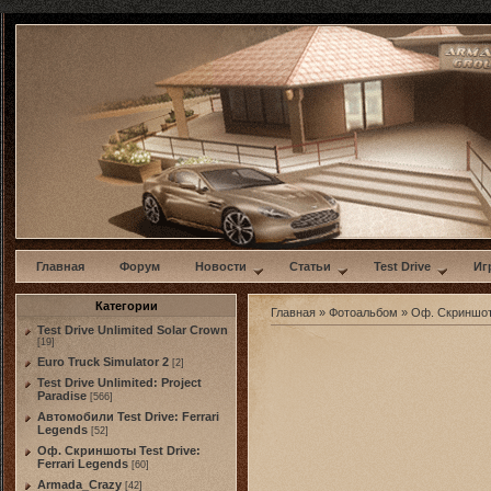
w
Главная
Форум
Новости
Статьи
Test Drive
Иг
Категории
Главная
»
Фотоальбом
»
Оф. Скриншоты
Test Drive Unlimited Solar Crown
[19]
Euro Truck Simulator 2
[2]
Test Drive Unlimited: Project
Paradise
[566]
Автомобили Test Drive: Ferrari
Legends
[52]
Оф. Скриншоты Test Drive:
Ferrari Legends
[60]
Armada_Crazy
[42]