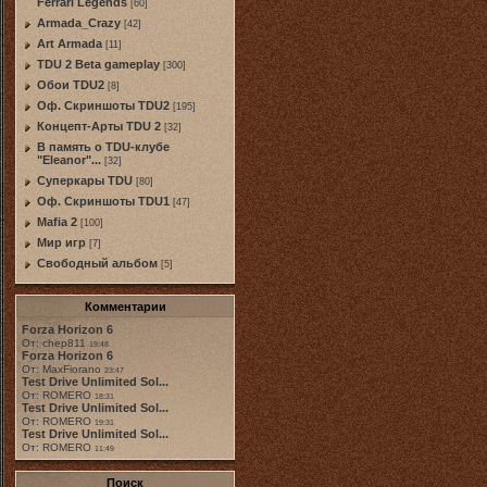
Ferrari Legends
[60]
Armada_Crazy
[42]
Art Armada
[11]
TDU 2 Beta gameplay
[300]
Обои TDU2
[8]
Оф. Скриншоты TDU2
[195]
Концепт-Арты TDU 2
[32]
В память о TDU-клубе
"Eleanor"...
[32]
Суперкары TDU
[80]
Оф. Скриншоты TDU1
[47]
Mafia 2
[100]
Мир игр
[7]
Свободный альбом
[5]
Комментарии
Forza Horizon 6
От: chep811
19:48
Forza Horizon 6
От: MaxFiorano
23:47
Test Drive Unlimited Sol...
От: ROMERO
18:31
Test Drive Unlimited Sol...
От: ROMERO
19:31
Test Drive Unlimited Sol...
От: ROMERO
11:49
Поиск