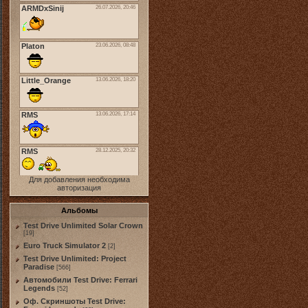
Для добавления необходима
авторизация
Альбомы
Test Drive Unlimited Solar Crown
[19]
Euro Truck Simulator 2
[2]
Test Drive Unlimited: Project
Paradise
[566]
Автомобили Test Drive: Ferrari
Legends
[52]
Оф. Скриншоты Test Drive: