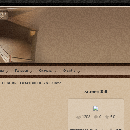
ры
Галерея
Скачать
О сайте
 Test Drive: Ferrari Legends
» screen058
screen058
1208
0
5.0
В реальном размере