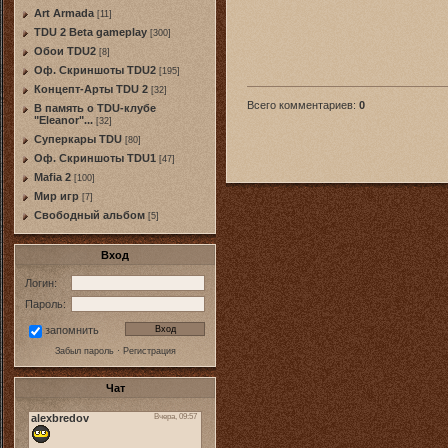
Art Armada
[11]
TDU 2 Beta gameplay
[300]
Обои TDU2
[8]
Оф. Скриншоты TDU2
[195]
Концепт-Арты TDU 2
[32]
Всего комментариев
:
0
В память о TDU-клубе
"Eleanor"...
[32]
Суперкары TDU
[80]
Оф. Скриншоты TDU1
[47]
Mafia 2
[100]
Мир игр
[7]
Свободный альбом
[5]
Вход
Логин:
Пароль:
запомнить
Забыл пароль
·
Регистрация
Чат