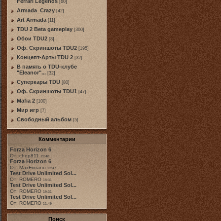
Ferrari Legends
[60]
Armada_Crazy
[42]
Art Armada
[11]
TDU 2 Beta gameplay
[300]
Обои TDU2
[8]
Оф. Скриншоты TDU2
[195]
Концепт-Арты TDU 2
[32]
В память о TDU-клубе
"Eleanor"...
[32]
Суперкары TDU
[80]
Оф. Скриншоты TDU1
[47]
Mafia 2
[100]
Мир игр
[7]
Свободный альбом
[5]
Комментарии
Forza Horizon 6
От: chep811
19:48
Forza Horizon 6
От: MaxFiorano
23:47
Test Drive Unlimited Sol...
От: ROMERO
18:31
Test Drive Unlimited Sol...
От: ROMERO
19:31
Test Drive Unlimited Sol...
От: ROMERO
11:49
Поиск