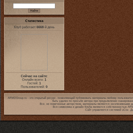
Статистика
Клуб работает
6668
-й день
Сейчас на сайте
:
Онлайн всего:
1
Гостей:
1
Пользователей:
0
ARMDGroup.ru - это открытый ресурс, позволяющий публиковать материалы любому пользовател
быть удален по просьбе автора при предъявлении сканирован
Все, не помеченные авторством, материалы являются эксклюзивными дл
Вся символика и дизайн Клуба являются собственностью
ARM
Сайт управляется системой
uCoz
. Д