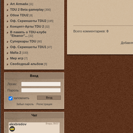
Art Armada
[11]
TDU 2 Beta gameplay
[300]
Обои TDU2
[8]
Оф. Скриншоты TDU2
[195]
Концепт-Арты TDU 2
[32]
Всего комментариев
:
0
В память о TDU-клубе
"Eleanor"...
[32]
Суперкары TDU
[80]
Добавля
Оф. Скриншоты TDU1
[47]
Mafia 2
[100]
Мир игр
[7]
Свободный альбом
[5]
Вход
Логин:
Пароль:
запомнить
Забыл пароль
·
Регистрация
Чат