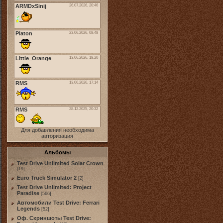
Для добавления необходима
авторизация
Альбомы
Test Drive Unlimited Solar Crown
[19]
Euro Truck Simulator 2
[2]
Test Drive Unlimited: Project
Paradise
[566]
Автомобили Test Drive: Ferrari
Legends
[52]
Оф. Скриншоты Test Drive: