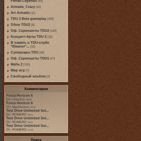
Ferrari Legends
[60]
Armada_Crazy
[42]
Art Armada
[11]
TDU 2 Beta gameplay
[300]
Обои TDU2
[8]
Оф. Скриншоты TDU2
[195]
Концепт-Арты TDU 2
[32]
В память о TDU-клубе
"Eleanor"...
[32]
Суперкары TDU
[80]
Оф. Скриншоты TDU1
[47]
Mafia 2
[100]
Мир игр
[7]
Свободный альбом
[5]
Комментарии
Forza Horizon 6
От: chep811
19:48
Forza Horizon 6
От: MaxFiorano
23:47
Test Drive Unlimited Sol...
От: ROMERO
18:31
Test Drive Unlimited Sol...
От: ROMERO
19:31
Test Drive Unlimited Sol...
От: ROMERO
11:49
Поиск