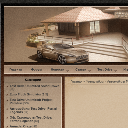
w
Главная
Форум
Новости
Статьи
Test Drive
Иг
Категории
Главная
»
Фотоальбом
»
Автомобили Te
Test Drive Unlimited Solar Crown
[19]
Euro Truck Simulator 2
[2]
Test Drive Unlimited: Project
Paradise
[566]
Автомобили Test Drive: Ferrari
Legends
[52]
Оф. Скриншоты Test Drive:
Ferrari Legends
[60]
Armada_Crazy
[42]