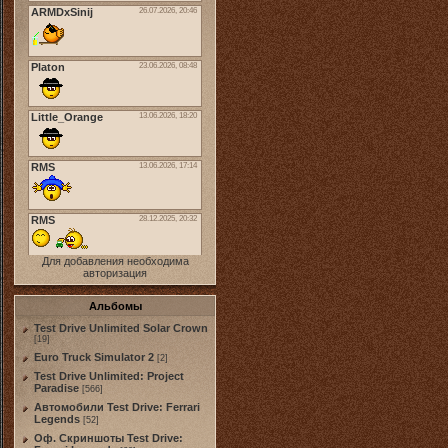
Для добавления необходима
авторизация
Альбомы
Test Drive Unlimited Solar Crown
[19]
Euro Truck Simulator 2
[2]
Test Drive Unlimited: Project
Paradise
[566]
Автомобили Test Drive: Ferrari
Legends
[52]
Оф. Скриншоты Test Drive: