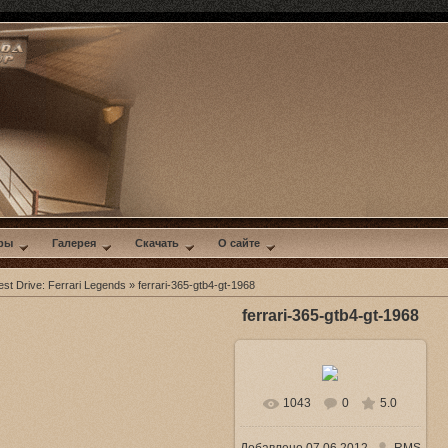
ры
Галерея
Скачать
О сайте
st Drive: Ferrari Legends
» ferrari-365-gtb4-gt-1968
ferrari-365-gtb4-gt-1968
1043
0
5.0
В реальном размере