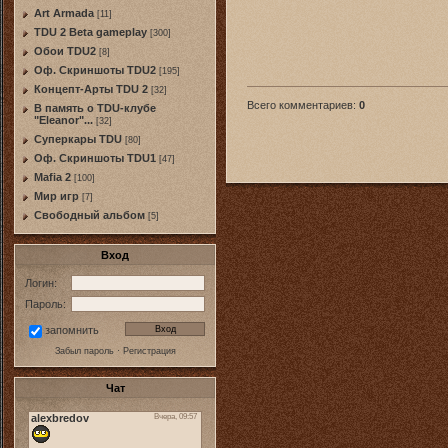
Art Armada
[11]
TDU 2 Beta gameplay
[300]
Обои TDU2
[8]
Оф. Скриншоты TDU2
[195]
Концепт-Арты TDU 2
[32]
Всего комментариев
:
0
В память о TDU-клубе
"Eleanor"...
[32]
Суперкары TDU
[80]
Оф. Скриншоты TDU1
[47]
Mafia 2
[100]
Мир игр
[7]
Свободный альбом
[5]
Вход
Логин:
Пароль:
запомнить
Забыл пароль
·
Регистрация
Чат