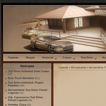
w
Главная
Форум
Новости
Статьи
Test Drive
Иг
Категории
Главная
»
Фотоальбом
»
Автомобили Te
Test Drive Unlimited Solar Crown
[19]
Euro Truck Simulator 2
[2]
Test Drive Unlimited: Project
Paradise
[566]
Автомобили Test Drive: Ferrari
Legends
[52]
Оф. Скриншоты Test Drive:
Ferrari Legends
[60]
Armada_Crazy
[42]