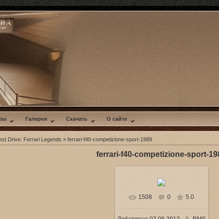
ры
Галерея
Скачать
О сайте
st Drive: Ferrari Legends
» ferrari-f40-competizione-sport-1989
ferrari-f40-competizione-sport-19
1508
0
5.0
В реальном размере