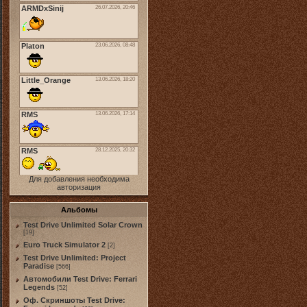
Для добавления необходима
авторизация
Альбомы
Test Drive Unlimited Solar Crown
[19]
Euro Truck Simulator 2
[2]
Test Drive Unlimited: Project
Paradise
[566]
Автомобили Test Drive: Ferrari
Legends
[52]
Оф. Скриншоты Test Drive: