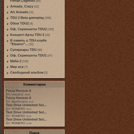
Ferrari Legends
[60]
Armada_Crazy
[42]
Art Armada
[11]
TDU 2 Beta gameplay
[300]
Обои TDU2
[8]
Оф. Скриншоты TDU2
[195]
Концепт-Арты TDU 2
[32]
В память о TDU-клубе
"Eleanor"...
[32]
Суперкары TDU
[80]
Оф. Скриншоты TDU1
[47]
Mafia 2
[100]
Мир игр
[7]
Свободный альбом
[5]
Комментарии
Forza Horizon 6
От: chep811
19:48
Forza Horizon 6
От: MaxFiorano
23:47
Test Drive Unlimited Sol...
От: ROMERO
18:31
Test Drive Unlimited Sol...
От: ROMERO
19:31
Test Drive Unlimited Sol...
От: ROMERO
11:49
Поиск