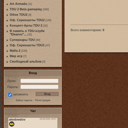
Art Armada
[11]
TDU 2 Beta gameplay
[300]
Обои TDU2
[8]
Оф. Скриншоты TDU2
[195]
Концепт-Арты TDU 2
[32]
Всего комментариев
:
0
В память о TDU-клубе
"Eleanor"...
[32]
Суперкары TDU
[80]
Оф. Скриншоты TDU1
[47]
Mafia 2
[100]
Мир игр
[7]
Свободный альбом
[5]
Вход
Логин:
Пароль:
запомнить
Забыл пароль
·
Регистрация
Чат