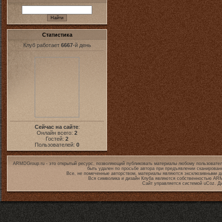
Статистика
Клуб работает
6667
-й день
Сейчас на сайте
:
Онлайн всего:
2
Гостей:
2
Пользователей:
0
ARMDGroup.ru - это открытый ресурс, позволяющий публиковать материалы любому пользовател
быть удален по просьбе автора при предъявлении сканирован
Все, не помеченные авторством, материалы являются эксклюзивными дл
Вся символика и дизайн Клуба являются собственностью
ARM
Сайт управляется системой
uCoz
. Д