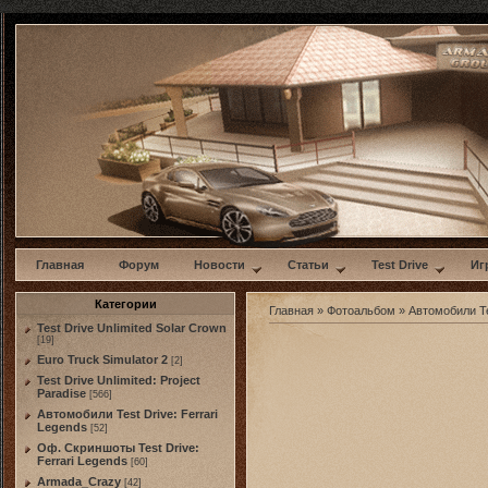
w
Главная
Форум
Новости
Статьи
Test Drive
Иг
Категории
Главная
»
Фотоальбом
»
Автомобили Te
Test Drive Unlimited Solar Crown
[19]
Euro Truck Simulator 2
[2]
Test Drive Unlimited: Project
Paradise
[566]
Автомобили Test Drive: Ferrari
Legends
[52]
Оф. Скриншоты Test Drive:
Ferrari Legends
[60]
Armada_Crazy
[42]