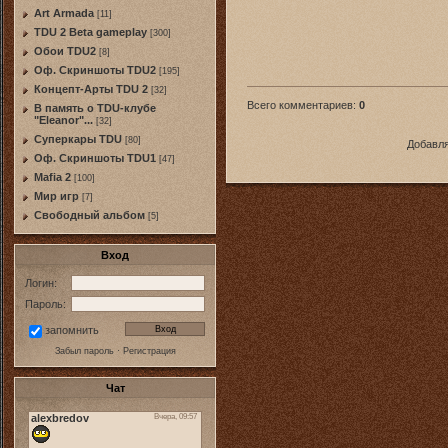
Art Armada
[11]
TDU 2 Beta gameplay
[300]
Обои TDU2
[8]
Оф. Скриншоты TDU2
[195]
Концепт-Арты TDU 2
[32]
Всего комментариев
:
0
В память о TDU-клубе
"Eleanor"...
[32]
Суперкары TDU
[80]
Добавля
Оф. Скриншоты TDU1
[47]
Mafia 2
[100]
Мир игр
[7]
Свободный альбом
[5]
Вход
Логин:
Пароль:
запомнить
Забыл пароль
·
Регистрация
Чат