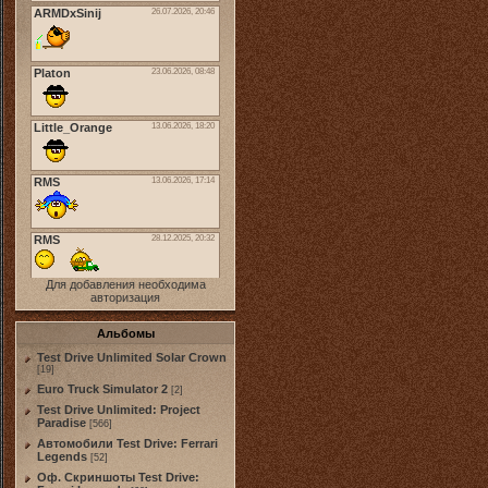
Для добавления необходима
авторизация
Альбомы
Test Drive Unlimited Solar Crown
[19]
Euro Truck Simulator 2
[2]
Test Drive Unlimited: Project
Paradise
[566]
Автомобили Test Drive: Ferrari
Legends
[52]
Оф. Скриншоты Test Drive: