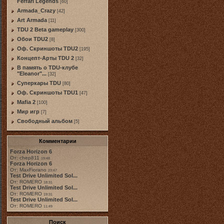
Ferrari Legends
[60]
Armada_Crazy
[42]
Art Armada
[11]
TDU 2 Beta gameplay
[300]
Обои TDU2
[8]
Оф. Скриншоты TDU2
[195]
Концепт-Арты TDU 2
[32]
В память о TDU-клубе
"Eleanor"...
[32]
Суперкары TDU
[80]
Оф. Скриншоты TDU1
[47]
Mafia 2
[100]
Мир игр
[7]
Свободный альбом
[5]
Комментарии
Forza Horizon 6
От: chep811
19:48
Forza Horizon 6
От: MaxFiorano
23:47
Test Drive Unlimited Sol...
От: ROMERO
18:31
Test Drive Unlimited Sol...
От: ROMERO
19:31
Test Drive Unlimited Sol...
От: ROMERO
11:49
Поиск