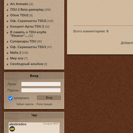
Art Armada
[11]
TDU 2 Beta gameplay
[300]
Обои TDU2
[8]
Оф. Скриншоты TDU2
[195]
Концепт-Арты TDU 2
[32]
Всего комментариев
:
0
В память о TDU-клубе
"Eleanor"...
[32]
Суперкары TDU
[80]
Добавля
Оф. Скриншоты TDU1
[47]
Mafia 2
[100]
Мир игр
[7]
Свободный альбом
[5]
Вход
Логин:
Пароль:
запомнить
Забыл пароль
·
Регистрация
Чат