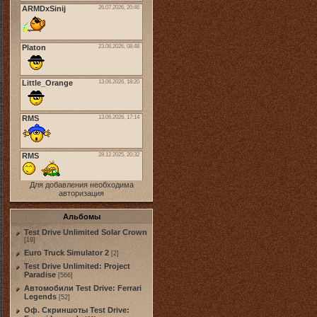
Для добавления необходима
авторизация
Альбомы
Test Drive Unlimited Solar Crown
[19]
Euro Truck Simulator 2
[2]
Test Drive Unlimited: Project
Paradise
[566]
Автомобили Test Drive: Ferrari
Legends
[52]
Оф. Скриншоты Test Drive: