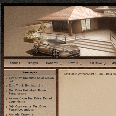
w
Главная
Форум
Новости
Статьи
Test Drive
Иг
Категории
Главная
»
Фотоальбом
»
TDU 2 Beta g
Test Drive Unlimited Solar Crown
[19]
Euro Truck Simulator 2
[2]
Test Drive Unlimited: Project
Paradise
[566]
Автомобили Test Drive: Ferrari
Legends
[52]
Оф. Скриншоты Test Drive:
Ferrari Legends
[60]
Armada_Crazy
[42]