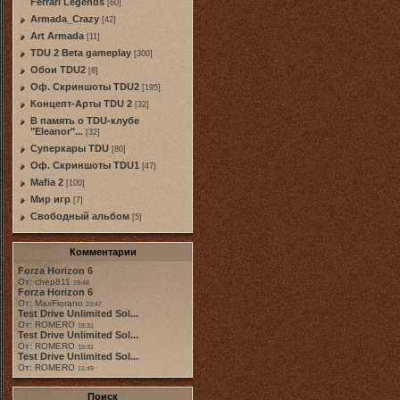
Ferrari Legends
[60]
Armada_Crazy
[42]
Art Armada
[11]
TDU 2 Beta gameplay
[300]
Обои TDU2
[8]
Оф. Скриншоты TDU2
[195]
Концепт-Арты TDU 2
[32]
В память о TDU-клубе
"Eleanor"...
[32]
Суперкары TDU
[80]
Оф. Скриншоты TDU1
[47]
Mafia 2
[100]
Мир игр
[7]
Свободный альбом
[5]
Комментарии
Forza Horizon 6
От: chep811
19:48
Forza Horizon 6
От: MaxFiorano
23:47
Test Drive Unlimited Sol...
От: ROMERO
18:31
Test Drive Unlimited Sol...
От: ROMERO
19:31
Test Drive Unlimited Sol...
От: ROMERO
11:49
Поиск