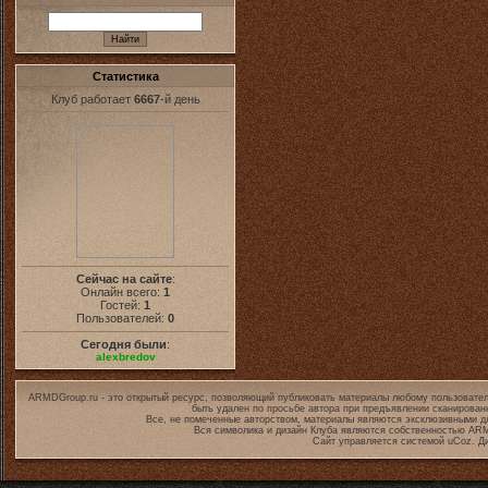
Статистика
Клуб работает
6667
-й день
Сейчас на сайте
:
Онлайн всего:
1
Гостей:
1
Пользователей:
0
Сегодня были
:
alexbredov
ARMDGroup.ru - это открытый ресурс, позволяющий публиковать материалы любому пользовател
быть удален по просьбе автора при предъявлении сканирован
Все, не помеченные авторством, материалы являются эксклюзивными дл
Вся символика и дизайн Клуба являются собственностью
ARM
Сайт управляется системой
uCoz
. Д