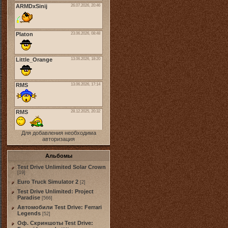
Для добавления необходима
авторизация
Альбомы
Test Drive Unlimited Solar Crown
[19]
Euro Truck Simulator 2
[2]
Test Drive Unlimited: Project
Paradise
[566]
Автомобили Test Drive: Ferrari
Legends
[52]
Оф. Скриншоты Test Drive: