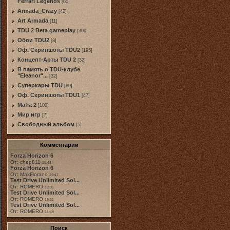
Ferrari Legends
[60]
Armada_Crazy
[42]
Art Armada
[11]
TDU 2 Beta gameplay
[300]
Обои TDU2
[8]
Оф. Скриншоты TDU2
[195]
Концепт-Арты TDU 2
[32]
В память о TDU-клубе
"Eleanor"...
[32]
Суперкары TDU
[80]
Оф. Скриншоты TDU1
[47]
Mafia 2
[100]
Мир игр
[7]
Свободный альбом
[5]
Комментарии
Forza Horizon 6
От: chep811
19:48
Forza Horizon 6
От: MaxFiorano
23:47
Test Drive Unlimited Sol...
От: ROMERO
18:31
Test Drive Unlimited Sol...
От: ROMERO
19:31
Test Drive Unlimited Sol...
От: ROMERO
11:49
Поиск