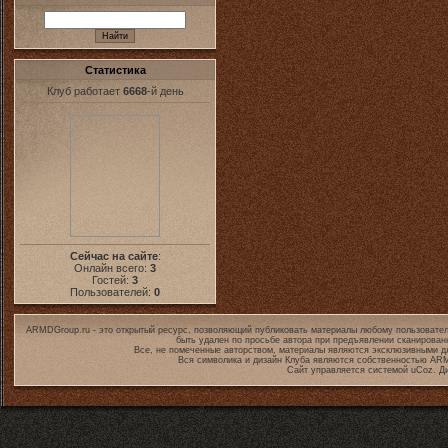
Статистика
Клуб работает
6668
-й день
Сейчас на сайте
:
Онлайн всего:
3
Гостей:
3
Пользователей:
0
ARMDGroup.ru - это открытый ресурс, позволяющий публиковать материалы любому пользовател
быть удален по просьбе автора при предъявлении сканирован
Все, не помеченные авторством, материалы являются эксклюзивными дл
Вся символика и дизайн Клуба являются собственностью
ARM
Сайт управляется системой
uCoz
. Д