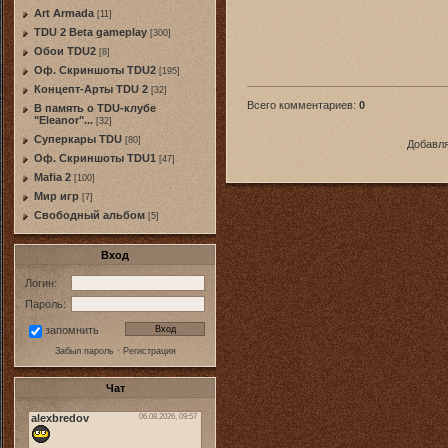
Art Armada
[11]
TDU 2 Beta gameplay
[300]
Обои TDU2
[8]
Оф. Скриншоты TDU2
[195]
Концепт-Арты TDU 2
[32]
Всего комментариев
:
0
В память о TDU-клубе
"Eleanor"...
[32]
Суперкары TDU
[80]
Добавля
Оф. Скриншоты TDU1
[47]
Mafia 2
[100]
Мир игр
[7]
Свободный альбом
[5]
Вход
Логин:
Пароль:
запомнить
Забыл пароль
·
Регистрация
Чат