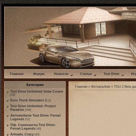
w
Главная
Форум
Новости
Статьи
Test Drive
Иг
Категории
Главная
»
Фотоальбом
»
TDU 2 Beta g
Test Drive Unlimited Solar Crown
[19]
Euro Truck Simulator 2
[2]
Test Drive Unlimited: Project
Paradise
[566]
Автомобили Test Drive: Ferrari
Legends
[52]
Оф. Скриншоты Test Drive:
Ferrari Legends
[60]
Armada_Crazy
[42]