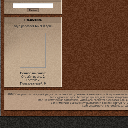
Статистика
Клуб работает
6669
-й день
Сейчас на сайте
:
Онлайн всего:
2
Гостей:
2
Пользователей:
0
ARMDGroup.ru - это открытый ресурс, позволяющий публиковать материалы любому пользовател
быть удален по просьбе автора при предъявлении сканирован
Все, не помеченные авторством, материалы являются эксклюзивными дл
Вся символика и дизайн Клуба являются собственностью
ARM
Сайт управляется системой
uCoz
. Д