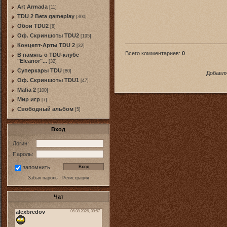
Art Armada
[11]
TDU 2 Beta gameplay
[300]
Обои TDU2
[8]
Оф. Скриншоты TDU2
[195]
Концепт-Арты TDU 2
[32]
Всего комментариев
:
0
В память о TDU-клубе
"Eleanor"...
[32]
Суперкары TDU
[80]
Добавля
Оф. Скриншоты TDU1
[47]
Mafia 2
[100]
Мир игр
[7]
Свободный альбом
[5]
Вход
Логин:
Пароль:
запомнить
Забыл пароль
·
Регистрация
Чат