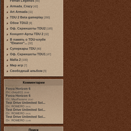
Ferrari Legends
[60]
Armada_Crazy
[42]
Art Armada
[11]
TDU 2 Beta gameplay
[300]
Обои TDU2
[8]
Оф. Скриншоты TDU2
[195]
Концепт-Арты TDU 2
[32]
В память о TDU-клубе
"Eleanor"...
[32]
Суперкары TDU
[80]
Оф. Скриншоты TDU1
[47]
Mafia 2
[100]
Мир игр
[7]
Свободный альбом
[5]
Комментарии
Forza Horizon 6
От: chep811
19:48
Forza Horizon 6
От: MaxFiorano
23:47
Test Drive Unlimited Sol...
От: ROMERO
18:31
Test Drive Unlimited Sol...
От: ROMERO
19:31
Test Drive Unlimited Sol...
От: ROMERO
11:49
Поиск