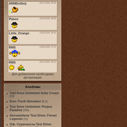
Для добавления необходима
авторизация
Альбомы
Test Drive Unlimited Solar Crown
[19]
Euro Truck Simulator 2
[2]
Test Drive Unlimited: Project
Paradise
[566]
Автомобили Test Drive: Ferrari
Legends
[52]
Оф. Скриншоты Test Drive: