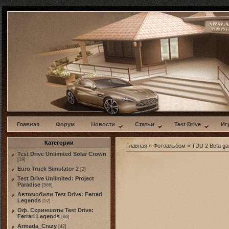
w
Главная
Форум
Новости
Статьи
Test Drive
Иг
Категории
Главная
»
Фотоальбом
»
TDU 2 Beta g
Test Drive Unlimited Solar Crown
[19]
Euro Truck Simulator 2
[2]
Test Drive Unlimited: Project
Paradise
[566]
Автомобили Test Drive: Ferrari
Legends
[52]
Оф. Скриншоты Test Drive:
Ferrari Legends
[60]
Armada_Crazy
[42]