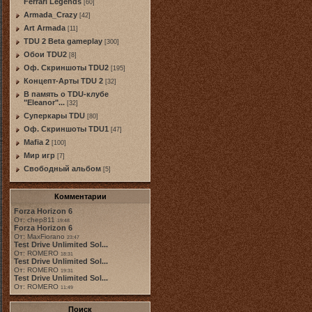
Ferrari Legends
[60]
Armada_Crazy
[42]
Art Armada
[11]
TDU 2 Beta gameplay
[300]
Обои TDU2
[8]
Оф. Скриншоты TDU2
[195]
Концепт-Арты TDU 2
[32]
В память о TDU-клубе
"Eleanor"...
[32]
Суперкары TDU
[80]
Оф. Скриншоты TDU1
[47]
Mafia 2
[100]
Мир игр
[7]
Свободный альбом
[5]
Комментарии
Forza Horizon 6
От: chep811
19:48
Forza Horizon 6
От: MaxFiorano
23:47
Test Drive Unlimited Sol...
От: ROMERO
18:31
Test Drive Unlimited Sol...
От: ROMERO
19:31
Test Drive Unlimited Sol...
От: ROMERO
11:49
Поиск