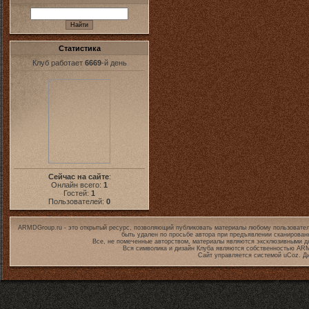
Статистика
Клуб работает
6669
-й день
Сейчас на сайте
:
Онлайн всего:
1
Гостей:
1
Пользователей:
0
ARMDGroup.ru - это открытый ресурс, позволяющий публиковать материалы любому пользовател
быть удален по просьбе автора при предъявлении сканирован
Все, не помеченные авторством, материалы являются эксклюзивными дл
Вся символика и дизайн Клуба являются собственностью
ARM
Сайт управляется системой
uCoz
. Д