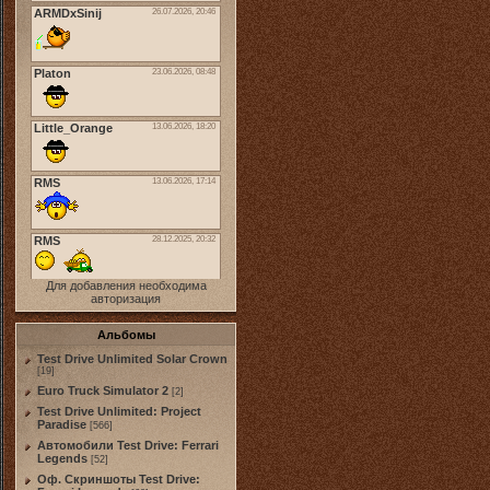
Для добавления необходима
авторизация
Альбомы
Test Drive Unlimited Solar Crown
[19]
Euro Truck Simulator 2
[2]
Test Drive Unlimited: Project
Paradise
[566]
Автомобили Test Drive: Ferrari
Legends
[52]
Оф. Скриншоты Test Drive: