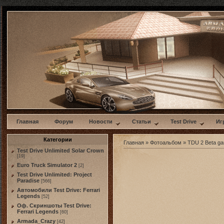
w
Главная
Форум
Новости
Статьи
Test Drive
Иг
Категории
Главная
»
Фотоальбом
»
TDU 2 Beta g
Test Drive Unlimited Solar Crown
[19]
Euro Truck Simulator 2
[2]
Test Drive Unlimited: Project
Paradise
[566]
Автомобили Test Drive: Ferrari
Legends
[52]
Оф. Скриншоты Test Drive:
Ferrari Legends
[60]
Armada_Crazy
[42]