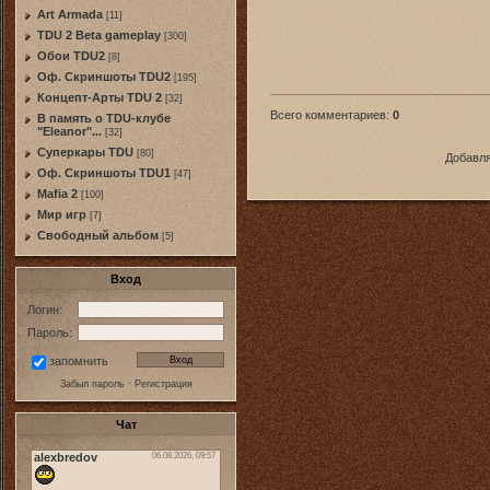
Art Armada
[11]
TDU 2 Beta gameplay
[300]
Обои TDU2
[8]
Оф. Скриншоты TDU2
[195]
Концепт-Арты TDU 2
[32]
Всего комментариев
:
0
В память о TDU-клубе
"Eleanor"...
[32]
Суперкары TDU
[80]
Добавля
Оф. Скриншоты TDU1
[47]
Mafia 2
[100]
Мир игр
[7]
Свободный альбом
[5]
Вход
Логин:
Пароль:
запомнить
Забыл пароль
·
Регистрация
Чат