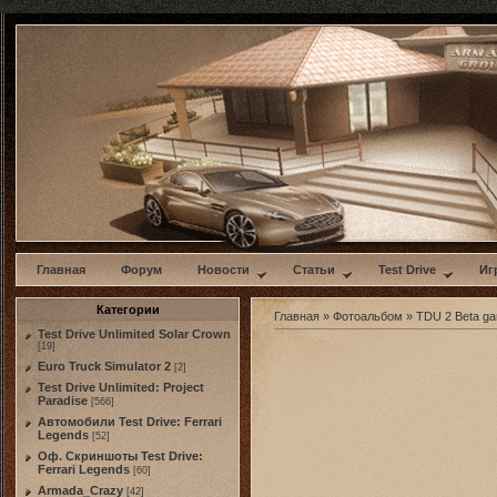
w
Главная
Форум
Новости
Статьи
Test Drive
Иг
Категории
Главная
»
Фотоальбом
»
TDU 2 Beta g
Test Drive Unlimited Solar Crown
[19]
Euro Truck Simulator 2
[2]
Test Drive Unlimited: Project
Paradise
[566]
Автомобили Test Drive: Ferrari
Legends
[52]
Оф. Скриншоты Test Drive:
Ferrari Legends
[60]
Armada_Crazy
[42]