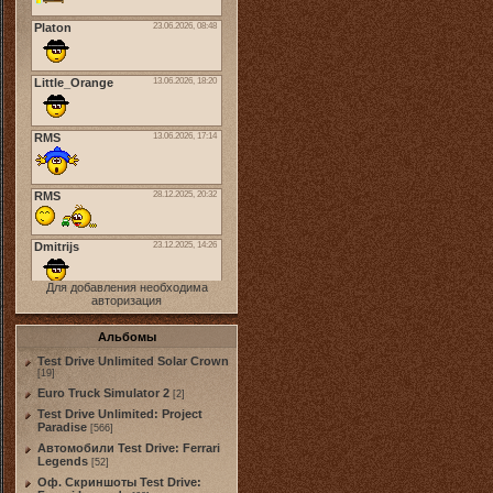
Для добавления необходима
авторизация
Альбомы
Test Drive Unlimited Solar Crown
[19]
Euro Truck Simulator 2
[2]
Test Drive Unlimited: Project
Paradise
[566]
Автомобили Test Drive: Ferrari
Legends
[52]
Оф. Скриншоты Test Drive: