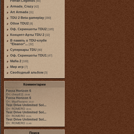
Ferrari Legends
[60]
Armada_Crazy
[42]
Art Armada
[11]
TDU 2 Beta gameplay
[300]
Обои TDU2
[8]
Оф. Скриншоты TDU2
[195]
Концепт-Арты TDU 2
[32]
В память о TDU-клубе
"Eleanor"...
[32]
Суперкары TDU
[80]
Оф. Скриншоты TDU1
[47]
Mafia 2
[100]
Мир игр
[7]
Свободный альбом
[5]
Комментарии
Forza Horizon 6
От: chep811
19:48
Forza Horizon 6
От: MaxFiorano
23:47
Test Drive Unlimited Sol...
От: ROMERO
18:31
Test Drive Unlimited Sol...
От: ROMERO
19:31
Test Drive Unlimited Sol...
От: ROMERO
11:49
Поиск