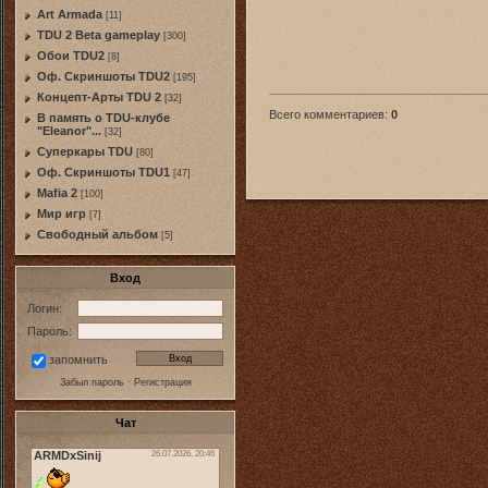
Art Armada
[11]
TDU 2 Beta gameplay
[300]
Обои TDU2
[8]
Оф. Скриншоты TDU2
[195]
Концепт-Арты TDU 2
[32]
Всего комментариев
:
0
В память о TDU-клубе
"Eleanor"...
[32]
Суперкары TDU
[80]
Оф. Скриншоты TDU1
[47]
Mafia 2
[100]
Мир игр
[7]
Свободный альбом
[5]
Вход
Логин:
Пароль:
запомнить
Забыл пароль
·
Регистрация
Чат