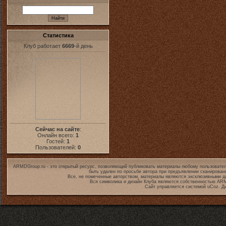
Статистика
Клуб работает
6669
-й день
Сейчас на сайте
:
Онлайн всего:
1
Гостей:
1
Пользователей:
0
ARMDGroup.ru - это открытый ресурс, позволяющий публиковать материалы любому пользовател
быть удален по просьбе автора при предъявлении сканирован
Все, не помеченные авторством, материалы являются эксклюзивными дл
Вся символика и дизайн Клуба являются собственностью
ARM
Сайт управляется системой
uCoz
. Д