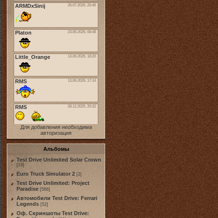
Для добавления необходима
авторизация
Альбомы
Test Drive Unlimited Solar Crown
[19]
Euro Truck Simulator 2
[2]
Test Drive Unlimited: Project
Paradise
[566]
Автомобили Test Drive: Ferrari
Legends
[52]
Оф. Скриншоты Test Drive: