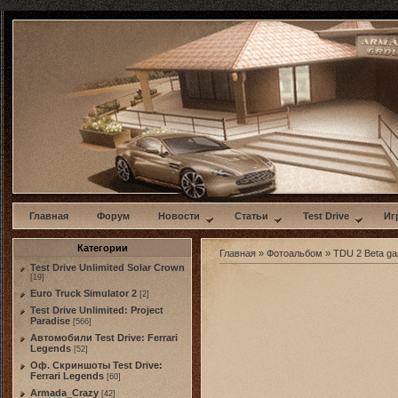
w
Главная
Форум
Новости
Статьи
Test Drive
Иг
Категории
Главная
»
Фотоальбом
»
TDU 2 Beta g
Test Drive Unlimited Solar Crown
[19]
Euro Truck Simulator 2
[2]
Test Drive Unlimited: Project
Paradise
[566]
Автомобили Test Drive: Ferrari
Legends
[52]
Оф. Скриншоты Test Drive:
Ferrari Legends
[60]
Armada_Crazy
[42]