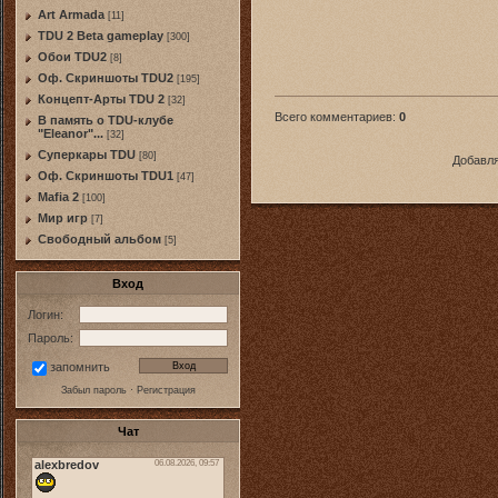
Art Armada
[11]
TDU 2 Beta gameplay
[300]
Обои TDU2
[8]
Оф. Скриншоты TDU2
[195]
Концепт-Арты TDU 2
[32]
Всего комментариев
:
0
В память о TDU-клубе
"Eleanor"...
[32]
Суперкары TDU
[80]
Добавля
Оф. Скриншоты TDU1
[47]
Mafia 2
[100]
Мир игр
[7]
Свободный альбом
[5]
Вход
Логин:
Пароль:
запомнить
Забыл пароль
·
Регистрация
Чат