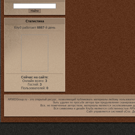
Статистика
Клуб работает
6667
-й день
Сейчас на сайте
:
Онлайн всего:
3
Гостей:
3
Пользователей:
0
ARMDGroup.ru - это открытый ресурс, позволяющий публиковать материалы любому пользовател
быть удален по просьбе автора при предъявлении сканирован
Все, не помеченные авторством, материалы являются эксклюзивными дл
Вся символика и дизайн Клуба являются собственностью
ARM
Сайт управляется системой
uCoz
. Д