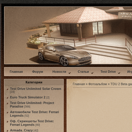
w
Главная
Форум
Новости
Статьи
Test Drive
Иг
Категории
Главная
»
Фотоальбом
»
TDU 2 Beta g
Test Drive Unlimited Solar Crown
[19]
Euro Truck Simulator 2
[2]
Test Drive Unlimited: Project
Paradise
[566]
Автомобили Test Drive: Ferrari
Legends
[52]
Оф. Скриншоты Test Drive:
Ferrari Legends
[60]
Armada_Crazy
[42]