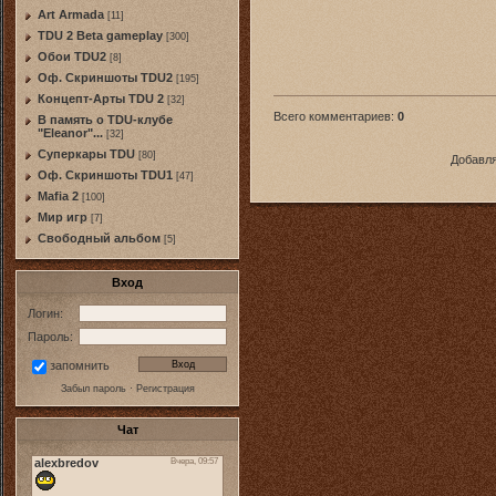
Art Armada
[11]
TDU 2 Beta gameplay
[300]
Обои TDU2
[8]
Оф. Скриншоты TDU2
[195]
Концепт-Арты TDU 2
[32]
Всего комментариев
:
0
В память о TDU-клубе
"Eleanor"...
[32]
Суперкары TDU
[80]
Добавля
Оф. Скриншоты TDU1
[47]
Mafia 2
[100]
Мир игр
[7]
Свободный альбом
[5]
Вход
Логин:
Пароль:
запомнить
Забыл пароль
·
Регистрация
Чат