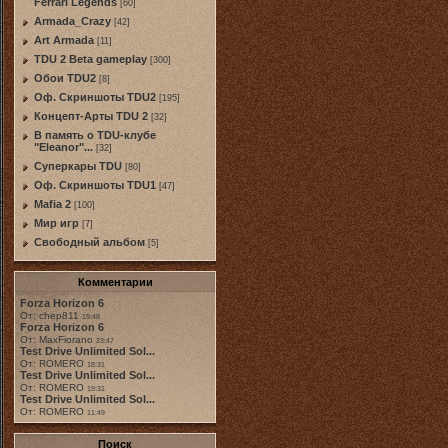
Ferrari Legends
[60]
Armada_Crazy
[42]
Art Armada
[11]
TDU 2 Beta gameplay
[300]
Обои TDU2
[8]
Оф. Скриншоты TDU2
[195]
Концепт-Арты TDU 2
[32]
В память о TDU-клубе
"Eleanor"...
[32]
Суперкары TDU
[80]
Оф. Скриншоты TDU1
[47]
Mafia 2
[100]
Мир игр
[7]
Свободный альбом
[5]
Комментарии
Forza Horizon 6
От: chep811
19:48
Forza Horizon 6
От: MaxFiorano
23:47
Test Drive Unlimited Sol...
От: ROMERO
18:31
Test Drive Unlimited Sol...
От: ROMERO
19:31
Test Drive Unlimited Sol...
От: ROMERO
11:49
Поиск