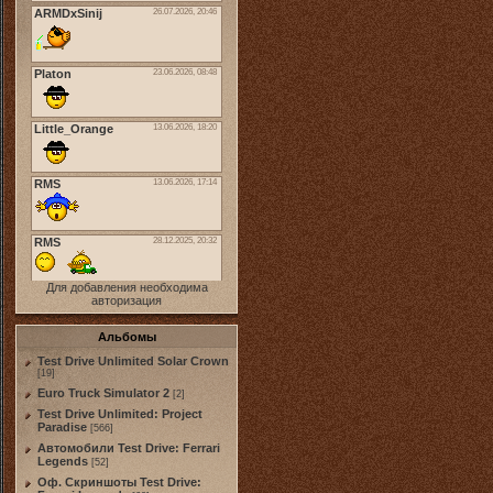
Для добавления необходима
авторизация
Альбомы
Test Drive Unlimited Solar Crown
[19]
Euro Truck Simulator 2
[2]
Test Drive Unlimited: Project
Paradise
[566]
Автомобили Test Drive: Ferrari
Legends
[52]
Оф. Скриншоты Test Drive: