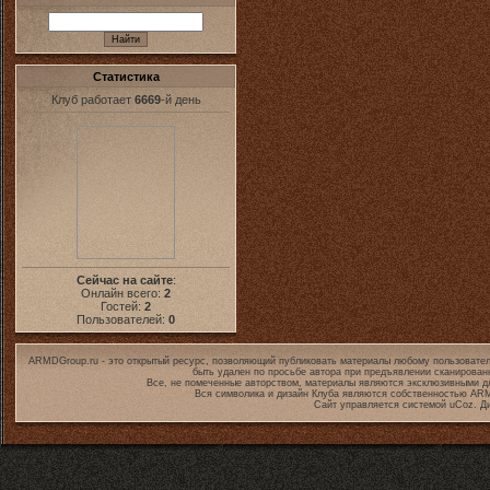
Статистика
Клуб работает
6669
-й день
Сейчас на сайте
:
Онлайн всего:
2
Гостей:
2
Пользователей:
0
ARMDGroup.ru - это открытый ресурс, позволяющий публиковать материалы любому пользовател
быть удален по просьбе автора при предъявлении сканирован
Все, не помеченные авторством, материалы являются эксклюзивными дл
Вся символика и дизайн Клуба являются собственностью
ARM
Сайт управляется системой
uCoz
. Д