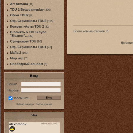
Art Armada
[11]
TDU 2 Beta gameplay
[300]
Обои TDU2
[8]
Оф. Скриншоты TDU2
[195]
Концепт-Арты TDU 2
[32]
Всего комментариев
:
0
В память о TDU-клубе
"Eleanor"...
[32]
Суперкары TDU
[80]
Добавля
Оф. Скриншоты TDU1
[47]
Mafia 2
[100]
Мир игр
[7]
Свободный альбом
[5]
Вход
Логин:
Пароль:
запомнить
Забыл пароль
·
Регистрация
Чат