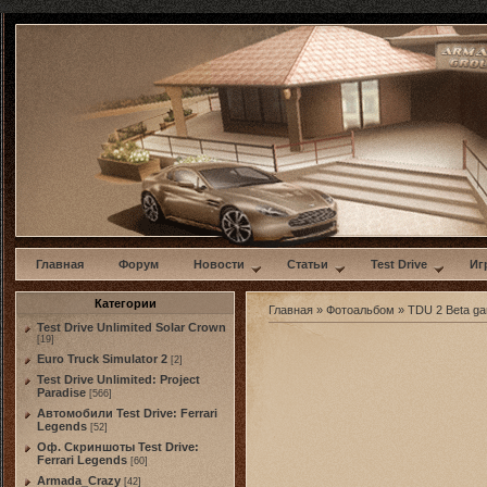
w
Главная
Форум
Новости
Статьи
Test Drive
Иг
Категории
Главная
»
Фотоальбом
»
TDU 2 Beta g
Test Drive Unlimited Solar Crown
[19]
Euro Truck Simulator 2
[2]
Test Drive Unlimited: Project
Paradise
[566]
Автомобили Test Drive: Ferrari
Legends
[52]
Оф. Скриншоты Test Drive:
Ferrari Legends
[60]
Armada_Crazy
[42]