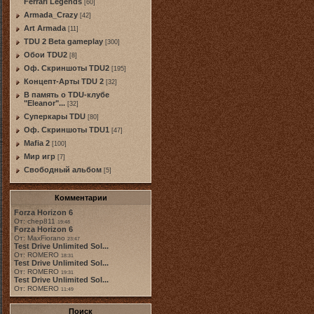
Ferrari Legends
[60]
Armada_Crazy
[42]
Art Armada
[11]
TDU 2 Beta gameplay
[300]
Обои TDU2
[8]
Оф. Скриншоты TDU2
[195]
Концепт-Арты TDU 2
[32]
В память о TDU-клубе
"Eleanor"...
[32]
Суперкары TDU
[80]
Оф. Скриншоты TDU1
[47]
Mafia 2
[100]
Мир игр
[7]
Свободный альбом
[5]
Комментарии
Forza Horizon 6
От: chep811
19:48
Forza Horizon 6
От: MaxFiorano
23:47
Test Drive Unlimited Sol...
От: ROMERO
18:31
Test Drive Unlimited Sol...
От: ROMERO
19:31
Test Drive Unlimited Sol...
От: ROMERO
11:49
Поиск