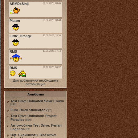
Для добавления необходима
авторизация
Альбомы
Test Drive Unlimited Solar Crown
[19]
Euro Truck Simulator 2
[2]
Test Drive Unlimited: Project
Paradise
[566]
Автомобили Test Drive: Ferrari
Legends
[52]
Оф. Скриншоты Test Drive: