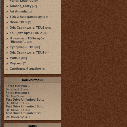
Ferrari Legends
[60]
Armada_Crazy
[42]
Art Armada
[11]
TDU 2 Beta gameplay
[300]
Обои TDU2
[8]
Оф. Скриншоты TDU2
[195]
Концепт-Арты TDU 2
[32]
В память о TDU-клубе
"Eleanor"...
[32]
Суперкары TDU
[80]
Оф. Скриншоты TDU1
[47]
Mafia 2
[100]
Мир игр
[7]
Свободный альбом
[5]
Комментарии
Forza Horizon 6
От: chep811
19:48
Forza Horizon 6
От: MaxFiorano
23:47
Test Drive Unlimited Sol...
От: ROMERO
18:31
Test Drive Unlimited Sol...
От: ROMERO
19:31
Test Drive Unlimited Sol...
От: ROMERO
11:49
Поиск