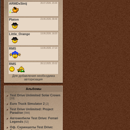
Для добавления необходима
авторизация
Альбомы
Test Drive Unlimited Solar Crown
[19]
Euro Truck Simulator 2
[2]
Test Drive Unlimited: Project
Paradise
[566]
Автомобили Test Drive: Ferrari
Legends
[52]
Оф. Скриншоты Test Drive: