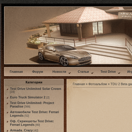
w
Главная
Форум
Новости
Статьи
Test Drive
Иг
Категории
Главная
»
Фотоальбом
»
TDU 2 Beta g
Test Drive Unlimited Solar Crown
[19]
Euro Truck Simulator 2
[2]
Test Drive Unlimited: Project
Paradise
[566]
Автомобили Test Drive: Ferrari
Legends
[52]
Оф. Скриншоты Test Drive:
Ferrari Legends
[60]
Armada_Crazy
[42]