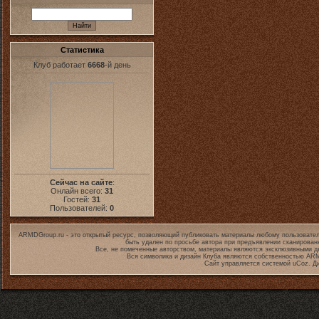
Статистика
Клуб работает
6668
-й день
Сейчас на сайте
:
Онлайн всего:
31
Гостей:
31
Пользователей:
0
ARMDGroup.ru - это открытый ресурс, позволяющий публиковать материалы любому пользовател
быть удален по просьбе автора при предъявлении сканирован
Все, не помеченные авторством, материалы являются эксклюзивными дл
Вся символика и дизайн Клуба являются собственностью
ARM
Сайт управляется системой
uCoz
. Д