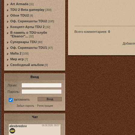
Art Armada
[11]
TDU 2 Beta gameplay
[300]
Обои TDU2
[8]
Оф. Скриншоты TDU2
[195]
Концепт-Арты TDU 2
[32]
Всего комментариев
:
0
В память о TDU-клубе
"Eleanor"...
[32]
Суперкары TDU
[80]
Добавля
Оф. Скриншоты TDU1
[47]
Mafia 2
[100]
Мир игр
[7]
Свободный альбом
[5]
Вход
Логин:
Пароль:
запомнить
Забыл пароль
·
Регистрация
Чат