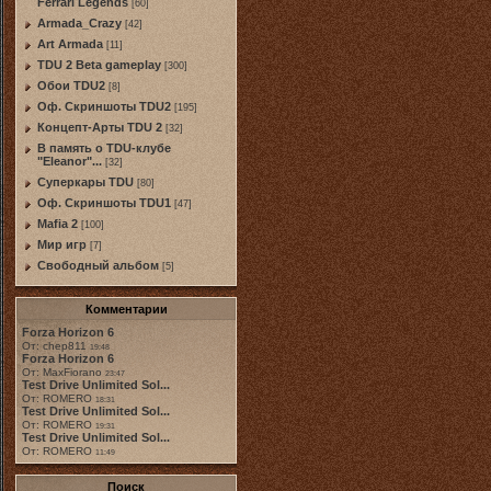
Ferrari Legends
[60]
Armada_Crazy
[42]
Art Armada
[11]
TDU 2 Beta gameplay
[300]
Обои TDU2
[8]
Оф. Скриншоты TDU2
[195]
Концепт-Арты TDU 2
[32]
В память о TDU-клубе
"Eleanor"...
[32]
Суперкары TDU
[80]
Оф. Скриншоты TDU1
[47]
Mafia 2
[100]
Мир игр
[7]
Свободный альбом
[5]
Комментарии
Forza Horizon 6
От: chep811
19:48
Forza Horizon 6
От: MaxFiorano
23:47
Test Drive Unlimited Sol...
От: ROMERO
18:31
Test Drive Unlimited Sol...
От: ROMERO
19:31
Test Drive Unlimited Sol...
От: ROMERO
11:49
Поиск