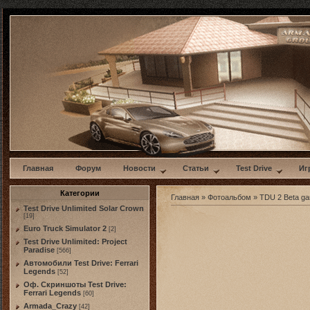
w
Главная
Форум
Новости
Статьи
Test Drive
Иг
Категории
Главная
»
Фотоальбом
»
TDU 2 Beta g
Test Drive Unlimited Solar Crown
[19]
Euro Truck Simulator 2
[2]
Test Drive Unlimited: Project
Paradise
[566]
Автомобили Test Drive: Ferrari
Legends
[52]
Оф. Скриншоты Test Drive:
Ferrari Legends
[60]
Armada_Crazy
[42]