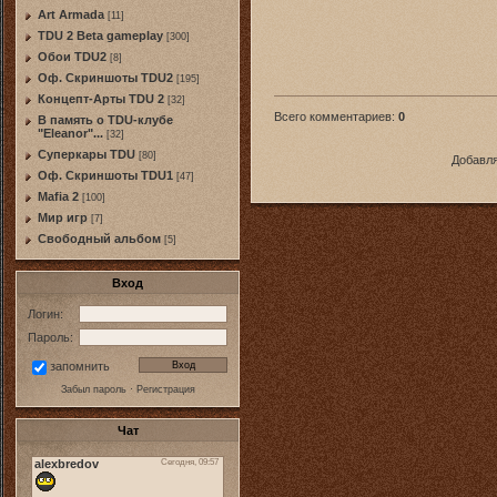
Art Armada
[11]
TDU 2 Beta gameplay
[300]
Обои TDU2
[8]
Оф. Скриншоты TDU2
[195]
Концепт-Арты TDU 2
[32]
Всего комментариев
:
0
В память о TDU-клубе
"Eleanor"...
[32]
Суперкары TDU
[80]
Добавля
Оф. Скриншоты TDU1
[47]
Mafia 2
[100]
Мир игр
[7]
Свободный альбом
[5]
Вход
Логин:
Пароль:
запомнить
Забыл пароль
·
Регистрация
Чат