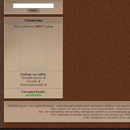
Статистика
Клуб работает
6667
-й день
Сейчас на сайте
:
Онлайн всего:
4
Гостей:
4
Пользователей:
0
Сегодня были
:
alexbredov
ARMDGroup.ru - это открытый ресурс, позволяющий публиковать материалы любому пользовател
быть удален по просьбе автора при предъявлении сканирован
Все, не помеченные авторством, материалы являются эксклюзивными дл
Вся символика и дизайн Клуба являются собственностью
ARM
Сайт управляется системой
uCoz
. Д