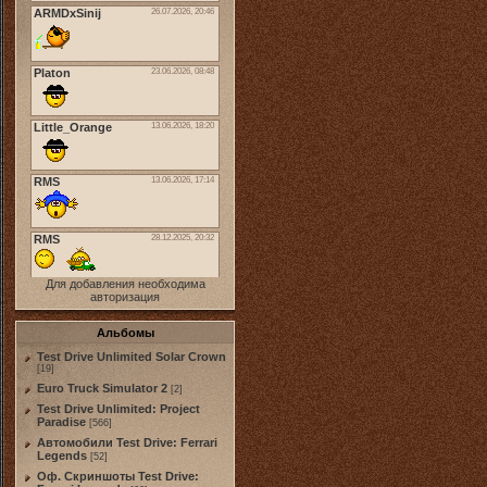
Для добавления необходима
авторизация
Альбомы
Test Drive Unlimited Solar Crown
[19]
Euro Truck Simulator 2
[2]
Test Drive Unlimited: Project
Paradise
[566]
Автомобили Test Drive: Ferrari
Legends
[52]
Оф. Скриншоты Test Drive: