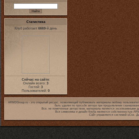
Статистика
Клуб работает
6669
-й день
Сейчас на сайте
:
Онлайн всего:
3
Гостей:
3
Пользователей:
0
ARMDGroup.ru - это открытый ресурс, позволяющий публиковать материалы любому пользовател
быть удален по просьбе автора при предъявлении сканирован
Все, не помеченные авторством, материалы являются эксклюзивными дл
Вся символика и дизайн Клуба являются собственностью
ARM
Сайт управляется системой
uCoz
. Д