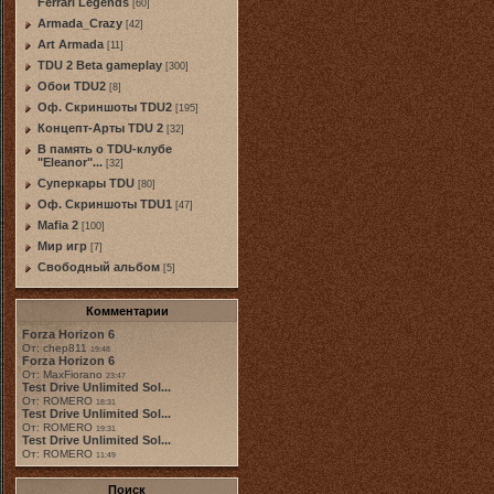
Ferrari Legends
[60]
Armada_Crazy
[42]
Art Armada
[11]
TDU 2 Beta gameplay
[300]
Обои TDU2
[8]
Оф. Скриншоты TDU2
[195]
Концепт-Арты TDU 2
[32]
В память о TDU-клубе
"Eleanor"...
[32]
Суперкары TDU
[80]
Оф. Скриншоты TDU1
[47]
Mafia 2
[100]
Мир игр
[7]
Свободный альбом
[5]
Комментарии
Forza Horizon 6
От: chep811
19:48
Forza Horizon 6
От: MaxFiorano
23:47
Test Drive Unlimited Sol...
От: ROMERO
18:31
Test Drive Unlimited Sol...
От: ROMERO
19:31
Test Drive Unlimited Sol...
От: ROMERO
11:49
Поиск