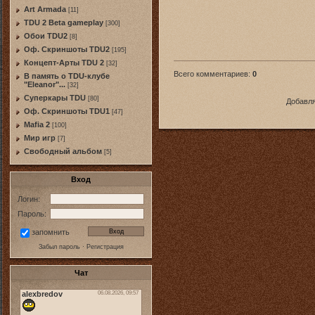
Art Armada
[11]
TDU 2 Beta gameplay
[300]
Обои TDU2
[8]
Оф. Скриншоты TDU2
[195]
Концепт-Арты TDU 2
[32]
Всего комментариев
:
0
В память о TDU-клубе
"Eleanor"...
[32]
Суперкары TDU
[80]
Добавля
Оф. Скриншоты TDU1
[47]
Mafia 2
[100]
Мир игр
[7]
Свободный альбом
[5]
Вход
Логин:
Пароль:
запомнить
Забыл пароль
·
Регистрация
Чат