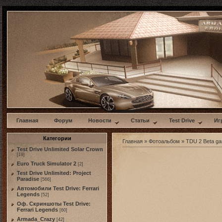
w
Главная
Форум
Новости
Статьи
Test Drive
Иг
Категории
Главная
»
Фотоальбом
»
TDU 2 Beta g
Test Drive Unlimited Solar Crown
[19]
Euro Truck Simulator 2
[2]
Test Drive Unlimited: Project
Paradise
[566]
Автомобили Test Drive: Ferrari
Legends
[52]
Оф. Скриншоты Test Drive:
Ferrari Legends
[60]
Armada_Crazy
[42]