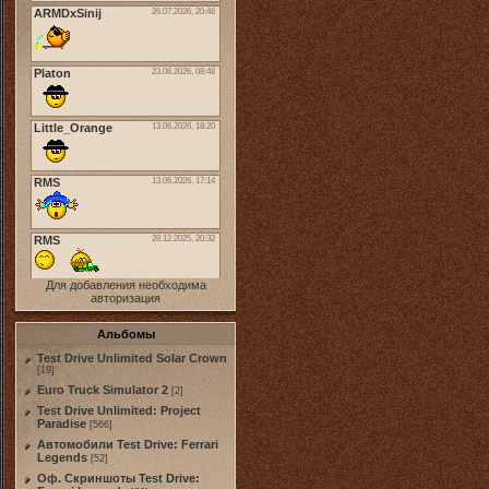
Для добавления необходима
авторизация
Альбомы
Test Drive Unlimited Solar Crown
[19]
Euro Truck Simulator 2
[2]
Test Drive Unlimited: Project
Paradise
[566]
Автомобили Test Drive: Ferrari
Legends
[52]
Оф. Скриншоты Test Drive: