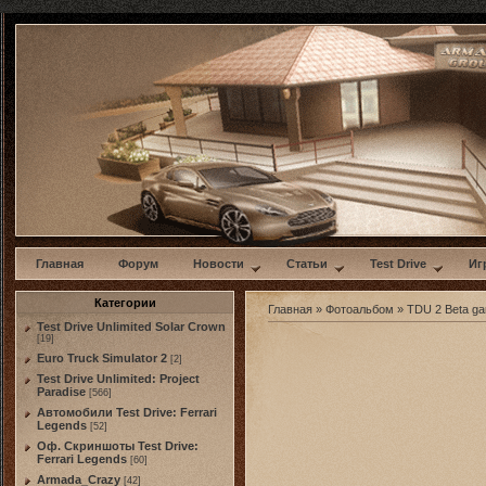
w
Главная
Форум
Новости
Статьи
Test Drive
Иг
Категории
Главная
»
Фотоальбом
»
TDU 2 Beta g
Test Drive Unlimited Solar Crown
[19]
Euro Truck Simulator 2
[2]
Test Drive Unlimited: Project
Paradise
[566]
Автомобили Test Drive: Ferrari
Legends
[52]
Оф. Скриншоты Test Drive:
Ferrari Legends
[60]
Armada_Crazy
[42]