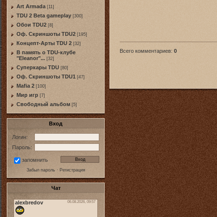
Art Armada
[11]
TDU 2 Beta gameplay
[300]
Обои TDU2
[8]
Оф. Скриншоты TDU2
[195]
Концепт-Арты TDU 2
[32]
Всего комментариев
:
0
В память о TDU-клубе
"Eleanor"...
[32]
Суперкары TDU
[80]
Оф. Скриншоты TDU1
[47]
Mafia 2
[100]
Мир игр
[7]
Свободный альбом
[5]
Вход
Логин:
Пароль:
запомнить
Забыл пароль
·
Регистрация
Чат