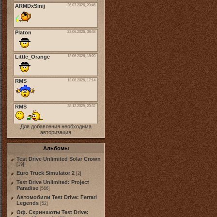
Для добавления необходима
авторизация
Альбомы
Test Drive Unlimited Solar Crown
[19]
Euro Truck Simulator 2
[2]
Test Drive Unlimited: Project
Paradise
[566]
Автомобили Test Drive: Ferrari
Legends
[52]
Оф. Скриншоты Test Drive: