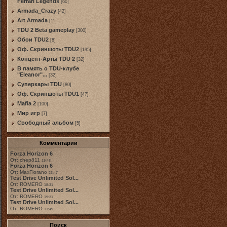
Ferrari Legends
[60]
Armada_Crazy
[42]
Art Armada
[11]
TDU 2 Beta gameplay
[300]
Обои TDU2
[8]
Оф. Скриншоты TDU2
[195]
Концепт-Арты TDU 2
[32]
В память о TDU-клубе
"Eleanor"...
[32]
Суперкары TDU
[80]
Оф. Скриншоты TDU1
[47]
Mafia 2
[100]
Мир игр
[7]
Свободный альбом
[5]
Комментарии
Forza Horizon 6
От: chep811
19:48
Forza Horizon 6
От: MaxFiorano
23:47
Test Drive Unlimited Sol...
От: ROMERO
18:31
Test Drive Unlimited Sol...
От: ROMERO
19:31
Test Drive Unlimited Sol...
От: ROMERO
11:49
Поиск