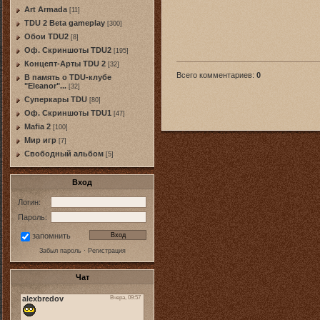
Art Armada
[11]
TDU 2 Beta gameplay
[300]
Обои TDU2
[8]
Оф. Скриншоты TDU2
[195]
Концепт-Арты TDU 2
[32]
Всего комментариев
:
0
В память о TDU-клубе
"Eleanor"...
[32]
Суперкары TDU
[80]
Оф. Скриншоты TDU1
[47]
Mafia 2
[100]
Мир игр
[7]
Свободный альбом
[5]
Вход
Логин:
Пароль:
запомнить
Забыл пароль
·
Регистрация
Чат