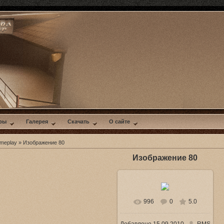
ры
Галерея
Скачать
О сайте
ameplay
» Изображение 80
Изображение 80
996
0
5.0
В реальном размере