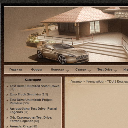
w
Главная
Форум
Новости
Статьи
Test Drive
Иг
Категории
Главная
»
Фотоальбом
»
TDU 2 Beta g
Test Drive Unlimited Solar Crown
[19]
Euro Truck Simulator 2
[2]
Test Drive Unlimited: Project
Paradise
[566]
Автомобили Test Drive: Ferrari
Legends
[52]
Оф. Скриншоты Test Drive:
Ferrari Legends
[60]
Armada_Crazy
[42]