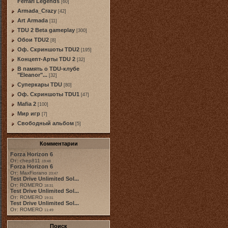
Ferrari Legends
[60]
Armada_Crazy
[42]
Art Armada
[11]
TDU 2 Beta gameplay
[300]
Обои TDU2
[8]
Оф. Скриншоты TDU2
[195]
Концепт-Арты TDU 2
[32]
В память о TDU-клубе
"Eleanor"...
[32]
Суперкары TDU
[80]
Оф. Скриншоты TDU1
[47]
Mafia 2
[100]
Мир игр
[7]
Свободный альбом
[5]
Комментарии
Forza Horizon 6
От: chep811
19:48
Forza Horizon 6
От: MaxFiorano
23:47
Test Drive Unlimited Sol...
От: ROMERO
18:31
Test Drive Unlimited Sol...
От: ROMERO
19:31
Test Drive Unlimited Sol...
От: ROMERO
11:49
Поиск