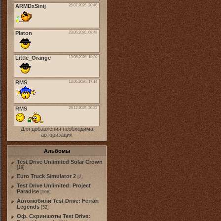
Для добавления необходима
авторизация
Альбомы
Test Drive Unlimited Solar Crown
[19]
Euro Truck Simulator 2
[2]
Test Drive Unlimited: Project
Paradise
[566]
Автомобили Test Drive: Ferrari
Legends
[52]
Оф. Скриншоты Test Drive: