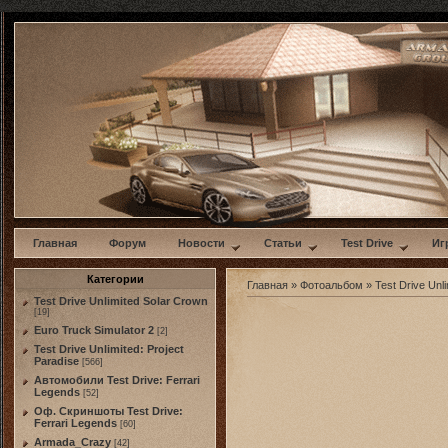
w
Главная
Форум
Новости
Статьи
Test Drive
Иг
Категории
Главная
»
Фотоальбом
»
Test Drive Unli
Test Drive Unlimited Solar Crown
[19]
Euro Truck Simulator 2
[2]
Test Drive Unlimited: Project
Paradise
[566]
Автомобили Test Drive: Ferrari
Legends
[52]
Оф. Скриншоты Test Drive:
Ferrari Legends
[60]
Armada_Crazy
[42]