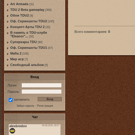
Art Armada
[11]
TDU 2 Beta gameplay
[300]
Обои TDU2
[8]
Оф. Скриншоты TDU2
[195]
Концепт-Арты TDU 2
[32]
Всего комментариев
:
0
В память о TDU-клубе
"Eleanor"...
[32]
Суперкары TDU
[80]
Оф. Скриншоты TDU1
[47]
Mafia 2
[100]
Мир игр
[7]
Свободный альбом
[5]
Вход
Логин:
Пароль:
запомнить
Забыл пароль
·
Регистрация
Чат