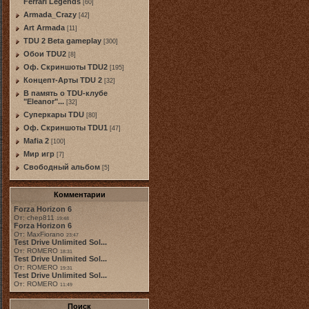
Ferrari Legends
[60]
Armada_Crazy
[42]
Art Armada
[11]
TDU 2 Beta gameplay
[300]
Обои TDU2
[8]
Оф. Скриншоты TDU2
[195]
Концепт-Арты TDU 2
[32]
В память о TDU-клубе
"Eleanor"...
[32]
Суперкары TDU
[80]
Оф. Скриншоты TDU1
[47]
Mafia 2
[100]
Мир игр
[7]
Свободный альбом
[5]
Комментарии
Forza Horizon 6
От: chep811
19:48
Forza Horizon 6
От: MaxFiorano
23:47
Test Drive Unlimited Sol...
От: ROMERO
18:31
Test Drive Unlimited Sol...
От: ROMERO
19:31
Test Drive Unlimited Sol...
От: ROMERO
11:49
Поиск