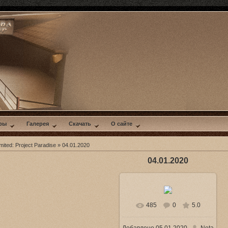
ры
Галерея
Скачать
О сайте
mited: Project Paradise
» 04.01.2020
04.01.2020
485
0
5.0
В реальном размере