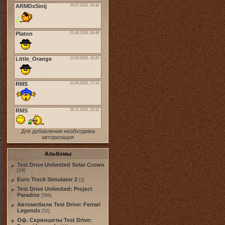
Для добавления необходима
авторизация
Альбомы
Test Drive Unlimited Solar Crown
[19]
Euro Truck Simulator 2
[2]
Test Drive Unlimited: Project
Paradise
[566]
Автомобили Test Drive: Ferrari
Legends
[52]
Оф. Скриншоты Test Drive: