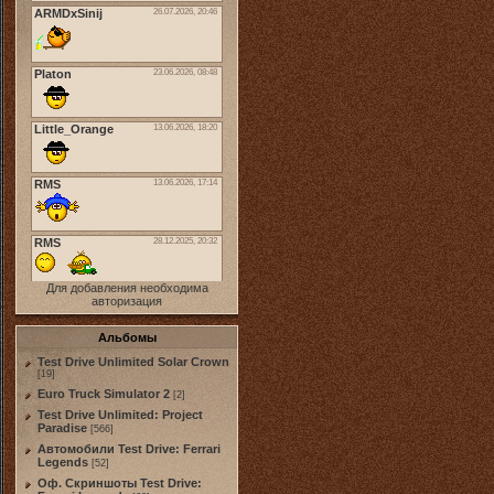
Для добавления необходима
авторизация
Альбомы
Test Drive Unlimited Solar Crown
[19]
Euro Truck Simulator 2
[2]
Test Drive Unlimited: Project
Paradise
[566]
Автомобили Test Drive: Ferrari
Legends
[52]
Оф. Скриншоты Test Drive: