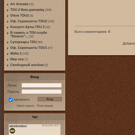
Art Armada
[11]
TDU 2 Beta gameplay
[300]
Обои TDU2
[8]
Оф. Скриншоты TDU2
[195]
Концепт-Арты TDU 2
[32]
Всего комментариев
:
0
В память о TDU-клубе
"Eleanor"...
[32]
Суперкары TDU
[80]
Добавля
Оф. Скриншоты TDU1
[47]
Mafia 2
[100]
Мир игр
[7]
Свободный альбом
[5]
Вход
Логин:
Пароль:
запомнить
Забыл пароль
·
Регистрация
Чат