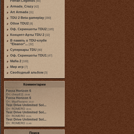
Ferrari Legends
[60]
Armada_Crazy
[42]
Art Armada
[11]
TDU 2 Beta gameplay
[300]
Обои TDU2
[8]
Оф. Скриншоты TDU2
[195]
Концепт-Арты TDU 2
[32]
В память о TDU-клубе
"Eleanor"...
[32]
Суперкары TDU
[80]
Оф. Скриншоты TDU1
[47]
Mafia 2
[100]
Мир игр
[7]
Свободный альбом
[5]
Комментарии
Forza Horizon 6
От: chep811
19:48
Forza Horizon 6
От: MaxFiorano
23:47
Test Drive Unlimited Sol...
От: ROMERO
18:31
Test Drive Unlimited Sol...
От: ROMERO
19:31
Test Drive Unlimited Sol...
От: ROMERO
11:49
Поиск