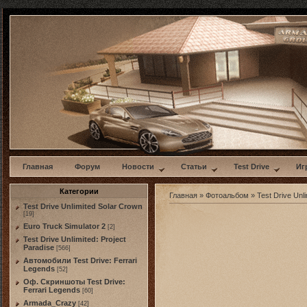
w
Главная
Форум
Новости
Статьи
Test Drive
Иг
Категории
Главная
»
Фотоальбом
»
Test Drive Unli
Test Drive Unlimited Solar Crown
[19]
Euro Truck Simulator 2
[2]
Test Drive Unlimited: Project
Paradise
[566]
Автомобили Test Drive: Ferrari
Legends
[52]
Оф. Скриншоты Test Drive:
Ferrari Legends
[60]
Armada_Crazy
[42]