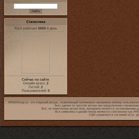
Статистика
Клуб работает
6669
-й день
Сейчас на сайте
:
Онлайн всего:
2
Гостей:
2
Пользователей:
0
ARMDGroup.ru - это открытый ресурс, позволяющий публиковать материалы любому пользовател
быть удален по просьбе автора при предъявлении сканирован
Все, не помеченные авторством, материалы являются эксклюзивными дл
Вся символика и дизайн Клуба являются собственностью
ARM
Сайт управляется системой
uCoz
. Д